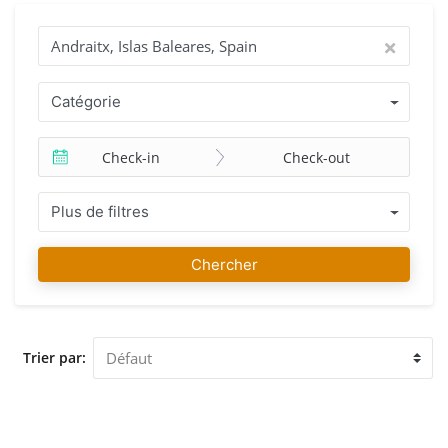
sont des vacances que vous méritez vraiment. Trouvez la
maison de vos rêve est notre passion ! Pourquoi louer avec
IMMO ABROAD ? Notre équipe de professionnels
expérimentés et le grand choix de maisons de vacances
situées à Andraitx, Islas Baleares, Spain ou à proximité vous
Catégorie
assurent des vacances de rêves. Une fois que vous avez
trouvé votre maison de vacances préférée, vous pouvez
réserver en quelques minutes avec notre garantie prix le
Check-in
Check-out
plus bas. Vous recevrez une confirmation immédiate par
mail. Notre équipe d'IMMO ABROAD vous souhaite de
Plus de filtres
passer d'agréables vacances à Andraitx, Islas Baleares,
Spain. Voulez-vous en savoir plus sur Andraitx, Islas
Chercher
Baleares, Spain ? Consultez la page d'information voyage de
notre site web.
Trier par: