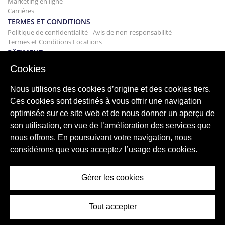
Marketing en ligne
Carrières
TERMES ET CONDITIONS
Politique de confidentialité - Avis de non-responsabilité
Termes et Conditions Locations
BÂTIMENT
Projets
Cookies
ACHAT
Acheter votre maison
Nous utilisons des cookies d’origine et des cookies tiers.
Vendre
Ces cookies sont destinés à vous offrir une navigation
Hypothèque
optimisée sur ce site web et de nous donner un aperçu de
Service de recherche
son utilisation, en vue de l’amélioration des services que
BLOG
nous offrons. En poursuivant votre navigation, nous
Blog
considérons que vous acceptez l’usage des cookies.
Régions du monde entier
Recherches populaires
Gérer les cookies
Tout accepter
© 2026 ImmoAbroad, all rights reserved.