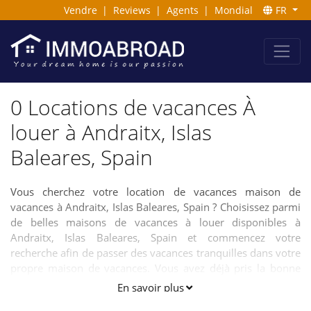
Vendre
|
Reviews
|
Agents
|
Mondial
FR
0 Locations de vacances À
louer à Andraitx, Islas
Baleares, Spain
Vous cherchez votre location de vacances maison de
vacances à Andraitx, Islas Baleares, Spain ? Choisissez parmi
de belles maisons de vacances à louer disponibles à
Andraitx, Islas Baleares, Spain et commencez votre
recherche afin de passer des vacances tranquilles dans votre
propre maison de vacances. Vous avez déjà pris la bonne
décision en effectuant votre recherche parmi notre grande
En savoir plus
sélection de maisons de vacances. Prenez votre temps car ce