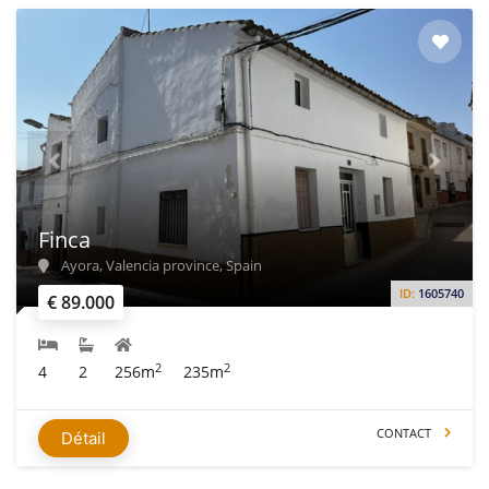
Finca
Ayora, Valencia province, Spain
ID:
1605740
€ 89.000
2
2
4
2
256m
235m
CONTACT
Détail