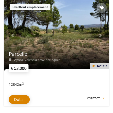
Excellent emplacement
Parcelle
Ayora, Valencia province, Spain
ID:
1601813
€ 53.000
2
12842m
CONTACT
Détail