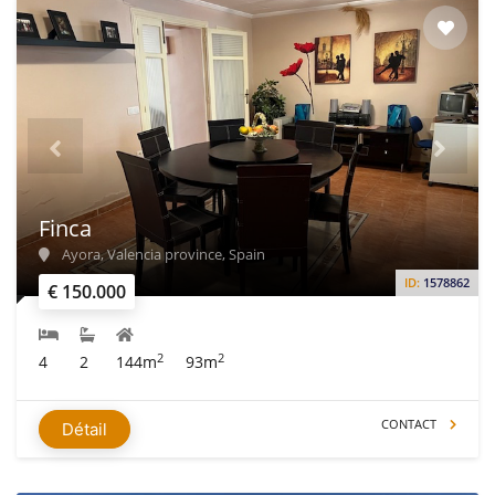
Finca
Ayora, Valencia province, Spain
ID:
1578862
€ 150.000
2
2
4
2
144m
93m
CONTACT
Détail