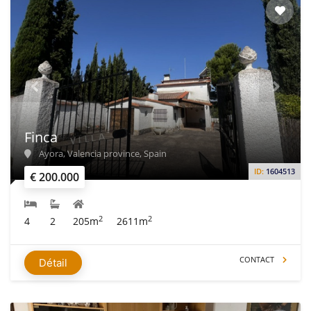
Finca
Ayora, Valencia province, Spain
ID:
1604513
€ 200.000
2
2
4
2
205m
2611m
CONTACT
Détail