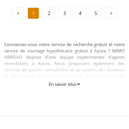
<
1
2
3
4
5
>
Connaissez-vous notre service de recherche gratuit et notre
service de courtage hypothécaire gratuit à Ayora ? IMMO
ABROAD dispose d'une équipe expérimentée d'agents
immobiliers à Ayora. Nous proposons également des
services de gestion immobilière et de gestion des locations
et des retours. Nous nous efforçons de proposer à nos
clients une gamme complète afin que vous puissiez profiter
En savoir plus
de votre maison à Ayora sans aucun souci. Appelez-nous
pour un rendez-vous sans engagement, nous serons
heureux de vous aider.