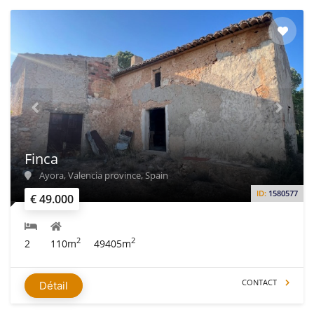
Finca
Ayora, Valencia province, Spain
ID:
1580577
€ 49.000
2
2
2
110m
49405m
CONTACT
Détail