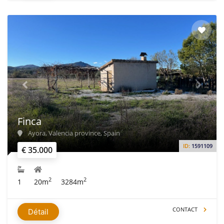
Finca
Ayora, Valencia province, Spain
ID:
1591109
€ 35.000
2
2
1
20m
3284m
CONTACT
Détail