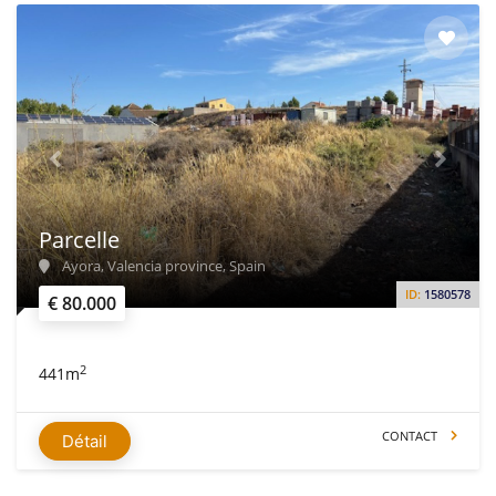
Parcelle
Ayora, Valencia province, Spain
ID:
1580578
€ 80.000
2
441m
CONTACT
Détail