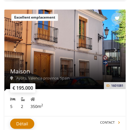
Excellent emplacement
Maison
Ayora, Valencia province, Spain
ID:
1601081
€ 195.000
2
5
2
350m
CONTACT
Détail