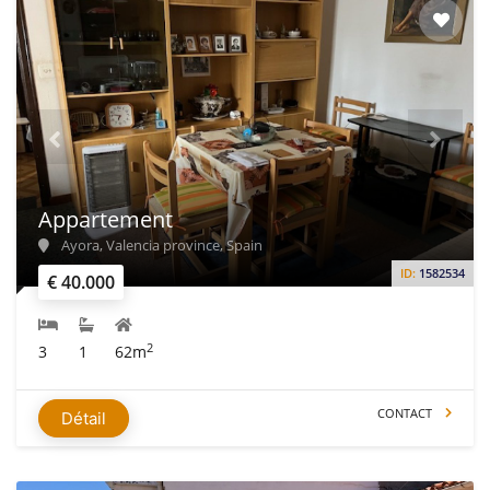
Appartement
Ayora, Valencia province, Spain
ID:
1582534
€ 40.000
2
3
1
62m
CONTACT
Détail