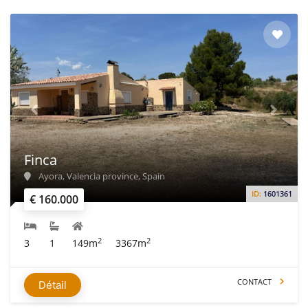
Finca
Ayora, Valencia province, Spain
ID:
1601361
€ 160.000
2
2
3
1
149m
3367m
CONTACT
Détail