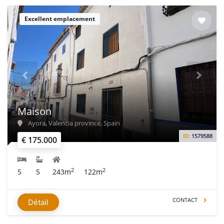
Excellent emplacement
Maison
Ayora, Valencia province, Spain
ID:
1579588
€ 175.000
2
2
5
5
243m
122m
CONTACT
Détail