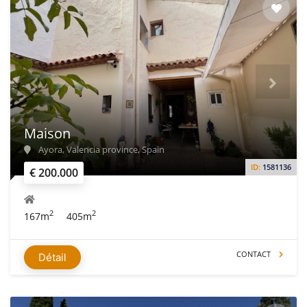
Maison
Ayora, Valencia province, Spain
ID:
1581136
€ 200.000
2
2
167m
405m
CONTACT
Détail