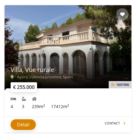
Villa, Vue rurale
Ayora, Valencia province, Spain
ID:
1601906
€ 255.000
2
2
4
3
239m
17412m
CONTACT
Détail