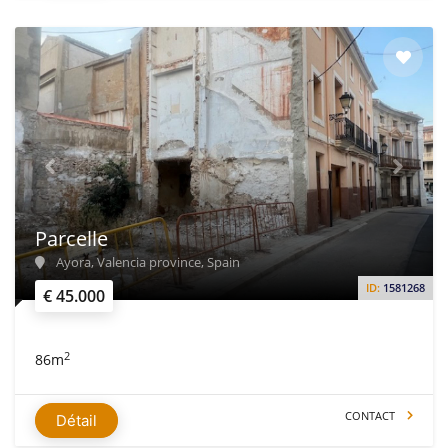
Parcelle
Ayora, Valencia province, Spain
ID:
1581268
€ 45.000
2
86m
CONTACT
Détail