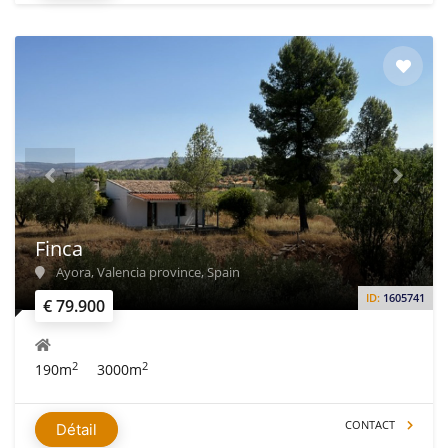
Finca
Ayora, Valencia province, Spain
ID:
1605741
€ 79.900
2
2
190m
3000m
CONTACT
Détail