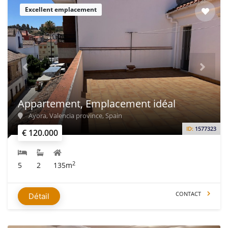
Excellent emplacement
Appartement, Emplacement idéal
Ayora, Valencia province, Spain
ID:
1577323
€ 120.000
2
5
2
135m
CONTACT
Détail