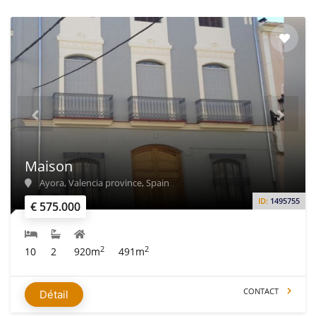
Maison
Ayora, Valencia province, Spain
ID:
1495755
€ 575.000
2
2
10
2
920m
491m
CONTACT
Détail