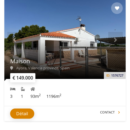
Maison
Ayora, Valencia province, Spain
ID:
1576727
€ 149.000
2
2
3
1
93m
1196m
CONTACT
Détail