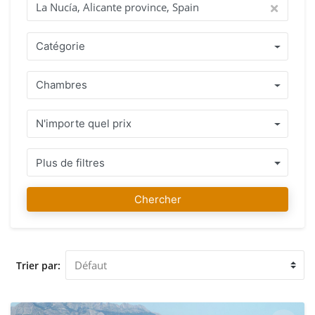
agents si vous souhaitez leur poser des questions. Trouver la
maison de vos rêves est notre passion ! Pourquoi acheter
avec IMMO ABROAD ? Bénéficiez d'une équipe d'agents
Catégorie
possédant plus de 15 ans d'expérience, qui parlent votre
langue et qui comprennent les lois et les règles du pays où
Chambres
vous souhaitez acquérir votre propriété. Une sélection de
Propriétés bien entretenues situées à La Nucía, Alicante
province, Spain ou à proximité avec des conseils
N'importe quel prix
professionnels honnêtes qui vous permettent de prendre la
bonne décision . Une fois que vous avez trouvé votre
propriété préférée, vous pouvez compter sur nous, non
Plus de filtres
seulement pendant le processus d'achat, mais aussi pour
vous conseiller et vous aider après l'acquisition si vous en
Chercher
avez besoin. Chez IMMO ABROAD, notre équipe souhaite
que la recherche et l'achat de votre propriété préférée à La
Nucía, Alicante province, Spain soient un plaisir. Nous vous
accueillons dans notre agence de La Nucía, Alicante
Trier par:
province, Spain pour vous conseiller et vous assister lors de
la visite des Propriétés que vous avez sélectionnées.