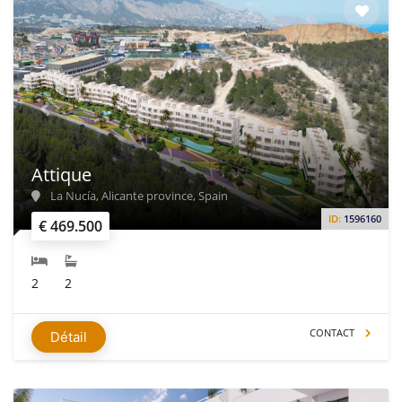
Attique
La Nucía, Alicante province, Spain
ID:
1596160
€ 469.500
2
2
CONTACT
Détail