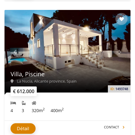
Villa, Piscine
La Nucía, Alicante province, Spain
ID:
1493748
€ 612.000
2
2
4
3
320m
400m
CONTACT
Détail