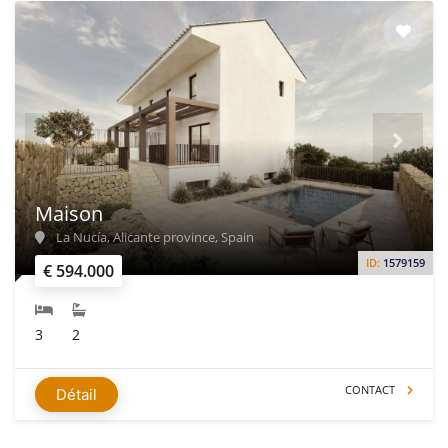
Maison
La Nucía, Alicante province, Spain
ID:
1579159
€ 594.000
3
2
CONTACT
Détail