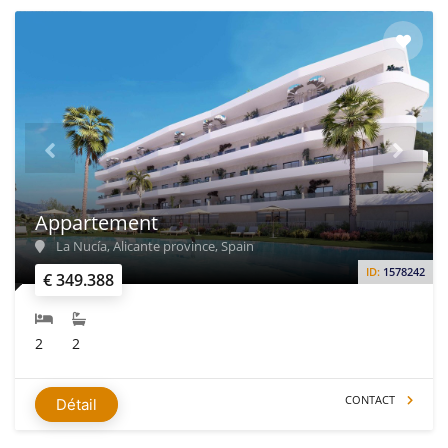
Appartement
La Nucía, Alicante province, Spain
ID:
1578242
€ 349.388
2
2
CONTACT
Détail