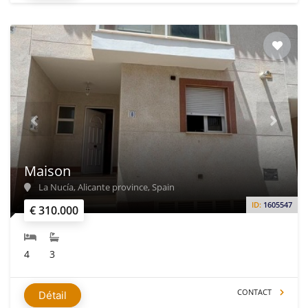
Maison
La Nucía, Alicante province, Spain
ID:
1605547
€ 310.000
4
3
CONTACT
Détail