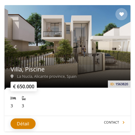
Villa, Piscine
La Nucía, Alicante province, Spain
ID:
1563820
€ 650.000
3
3
CONTACT
Détail