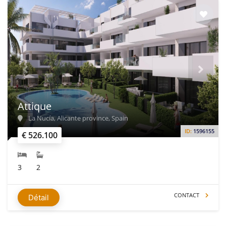
Attique
La Nucía, Alicante province, Spain
ID:
1596155
€ 526.100
3
2
CONTACT
Détail