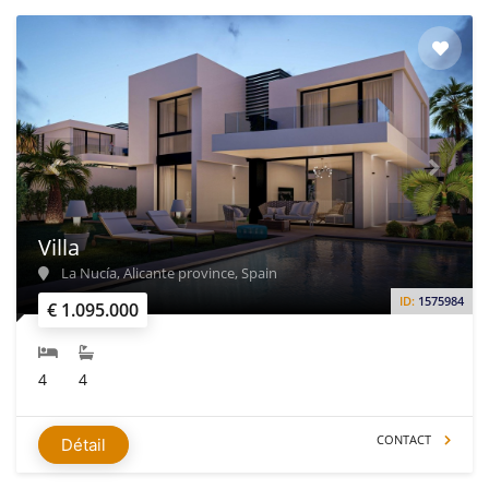
Villa
La Nucía, Alicante province, Spain
ID:
1575984
€ 1.095.000
4
4
CONTACT
Détail