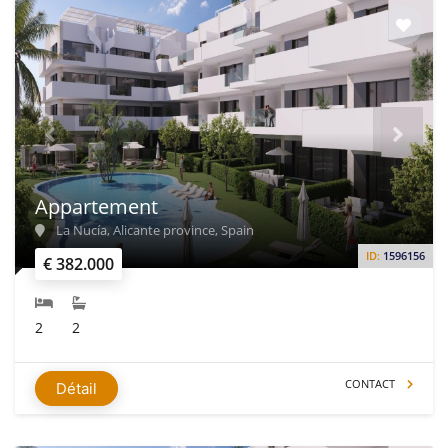
Appartement
La Nucía, Alicante province, Spain
ID:
1596156
€ 382.000
2
2
CONTACT
Détail