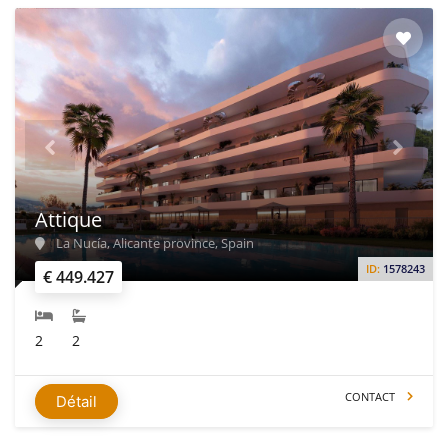
Attique
La Nucía, Alicante province, Spain
ID:
1578243
€ 449.427
2
2
CONTACT
Détail