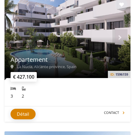
Appartement
La Nucía, Alicante province, Spain
ID:
1596159
€ 427.100
3
2
CONTACT
Détail