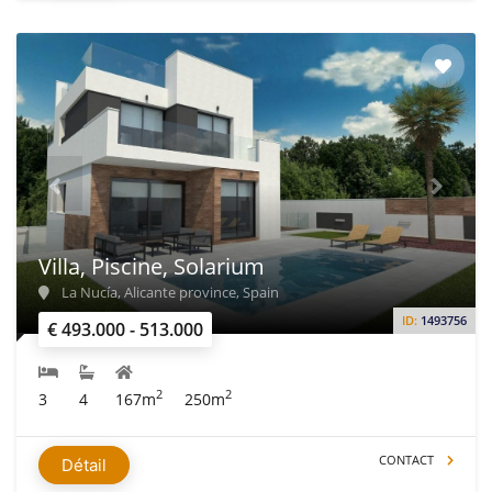
Villa, Piscine, Solarium
La Nucía, Alicante province, Spain
ID:
1493756
€ 493.000 - 513.000
2
2
3
4
167m
250m
CONTACT
Détail