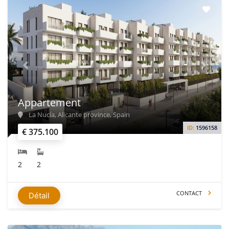
Appartement
La Nucía, Alicante province, Spain
ID:
1596158
€ 375.100
2
2
CONTACT
Détail