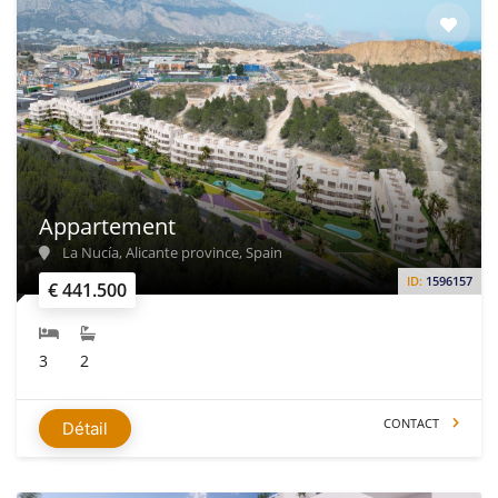
Appartement
La Nucía, Alicante province, Spain
ID:
1596157
€ 441.500
3
2
CONTACT
Détail