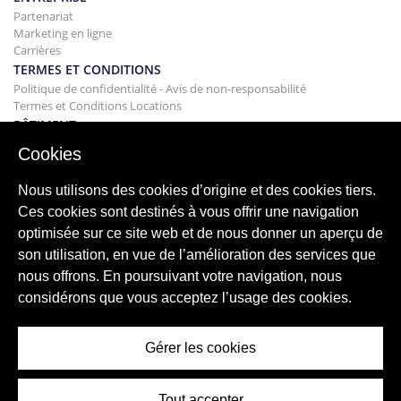
Partenariat
Marketing en ligne
Carrières
TERMES ET CONDITIONS
Politique de confidentialité - Avis de non-responsabilité
Termes et Conditions Locations
BÂTIMENT
Projets
Cookies
ACHAT
Acheter votre maison
Nous utilisons des cookies d’origine et des cookies tiers.
Vendre
Ces cookies sont destinés à vous offrir une navigation
Hypothèque
optimisée sur ce site web et de nous donner un aperçu de
Service de recherche
son utilisation, en vue de l’amélioration des services que
BLOG
nous offrons. En poursuivant votre navigation, nous
Blog
considérons que vous acceptez l’usage des cookies.
Régions du monde entier
Recherches populaires
Gérer les cookies
Tout accepter