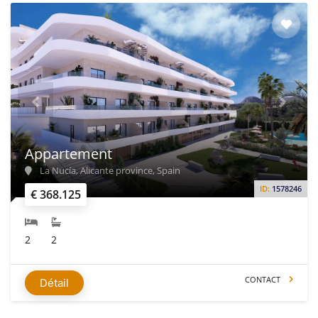
Appartement
La Nucía, Alicante province, Spain
ID:
1578246
€ 368.125
2
2
CONTACT
Détail