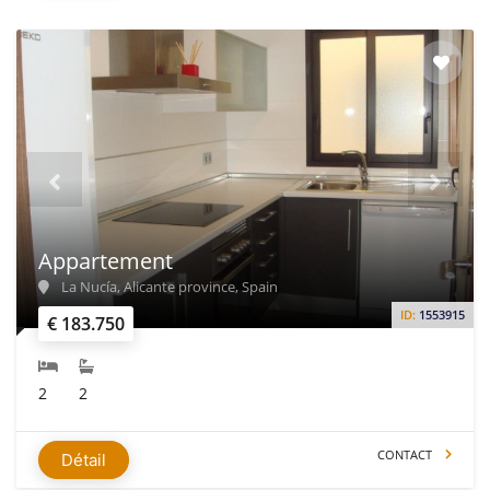
Appartement
La Nucía, Alicante province, Spain
ID:
1553915
€ 183.750
2
2
CONTACT
Détail