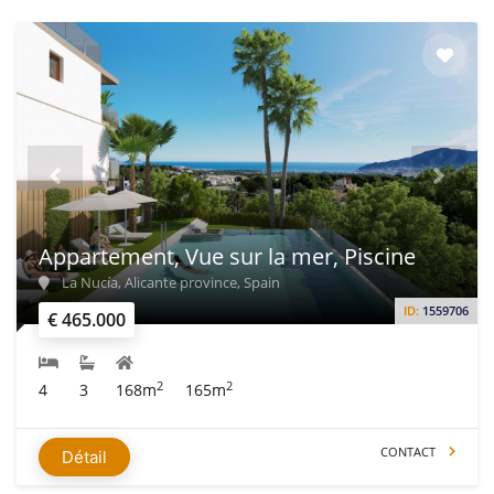
Appartement, Vue sur la mer, Piscine
La Nucía, Alicante province, Spain
ID:
1559706
€ 465.000
2
2
4
3
168m
165m
CONTACT
Détail