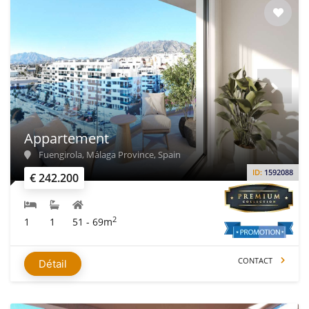
Appartement
Fuengirola, Málaga Province, Spain
ID:
1592088
€ 242.200
2
1
1
51 - 69m
CONTACT
Détail