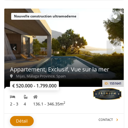
Nouvelle construction ultramoderne
Appartement, Exclusif, Vue sur la mer
Mijas, Málaga Province, Spain
ID:
1551641
€ 520.000 - 1.799.000
2
2 - 3
4
136.1 - 346.35m
CONTACT
Détail