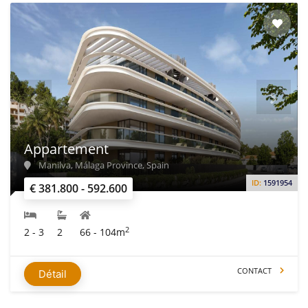
Appartement
Manilva, Málaga Province, Spain
ID:
1591954
€ 381.800 - 592.600
2
2 - 3
2
66 - 104m
CONTACT
Détail