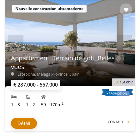
Nouvelle construction ultramoderne
Appartement, Terrain de golf, Belles
vues
Estepona, Málaga Province, Spain
ID:
1547917
€ 287.000 - 557.000
2
1 - 3
1 - 2
59 - 170m
CONTACT
Détail