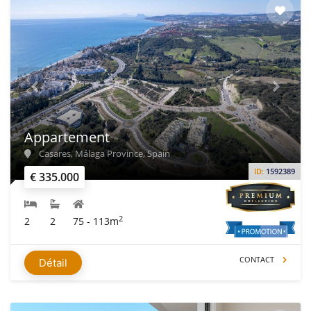
Appartement
Casares, Málaga Province, Spain
ID:
1592389
€ 335.000
2
2
2
75 - 113m
CONTACT
Détail