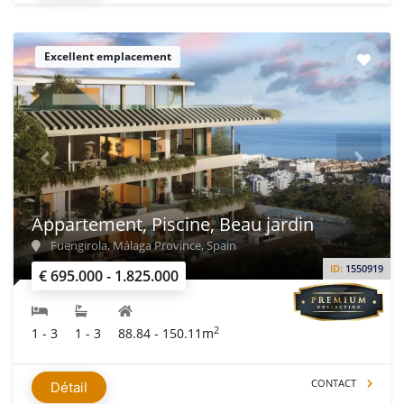
Excellent emplacement
Appartement, Piscine, Beau jardin
Fuengirola, Málaga Province, Spain
ID:
1550919
€ 695.000 - 1.825.000
2
1 - 3
1 - 3
88.84 - 150.11m
CONTACT
Détail