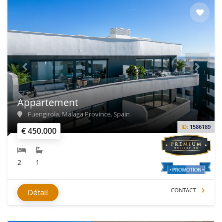
Appartement
Fuengirola, Málaga Province, Spain
ID:
1586189
€ 450.000
2
1
CONTACT
Détail