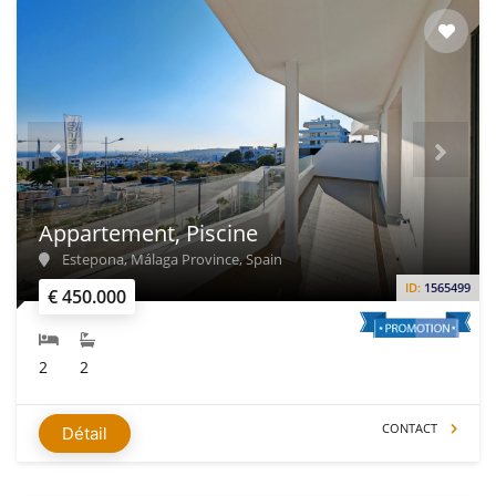
Appartement, Piscine
Estepona, Málaga Province, Spain
ID:
1565499
€ 450.000
2
2
CONTACT
Détail