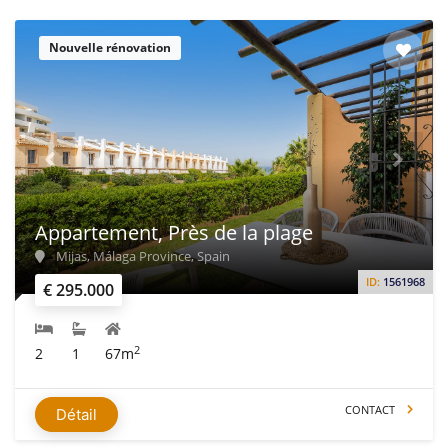
Nouvelle rénovation
Appartement, Près de la plage
Mijas, Málaga Province, Spain
ID:
1561968
€ 295.000
2
2
1
67m
CONTACT
Détail