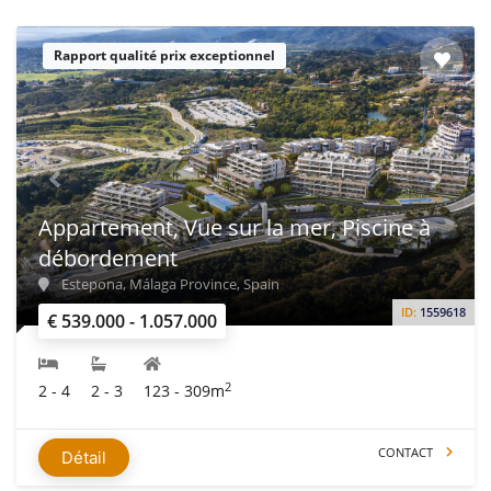
Rapport qualité prix exceptionnel
Appartement, Vue sur la mer, Piscine à
débordement
Estepona, Málaga Province, Spain
ID:
1559618
€ 539.000 - 1.057.000
2
2 - 4
2 - 3
123 - 309m
CONTACT
Détail