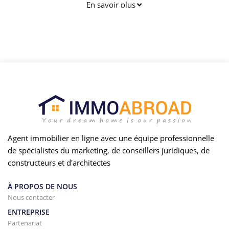
d'offrir à nos clients une gamme complète afin que vous
En savoir plus
puissiez profiter sans soucis de votre maison dans la
province de Malaga. Appelez-nous pour un rendez-vous
sans engagement, nous serons heureux de vous aider.
Agent immobilier en ligne avec une équipe professionnelle
de spécialistes du marketing, de conseillers juridiques, de
constructeurs et d'architectes
À PROPOS DE NOUS
Nous contacter
ENTREPRISE
Partenariat