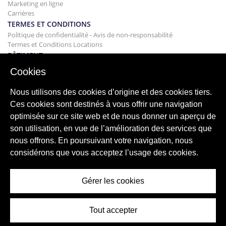
Marketing en ligne
Carrières
TERMES ET CONDITIONS
Politique de confidentialité - Avis de non-responsabilité
Termes et Conditions Locations
BÂTIMENT
Projets
Cookies
ACHAT
Acheter votre maison
Nous utilisons des cookies d’origine et des cookies tiers.
Vendre
Ces cookies sont destinés à vous offrir une navigation
Hypothèque
optimisée sur ce site web et de nous donner un aperçu de
Service de recherche
son utilisation, en vue de l’amélioration des services que
BLOG
nous offrons. En poursuivant votre navigation, nous
Blog
considérons que vous acceptez l’usage des cookies.
Régions du monde entier
Recherches populaires
Gérer les cookies
Tout accepter
© 2026 ImmoAbroad, all rights reserved.