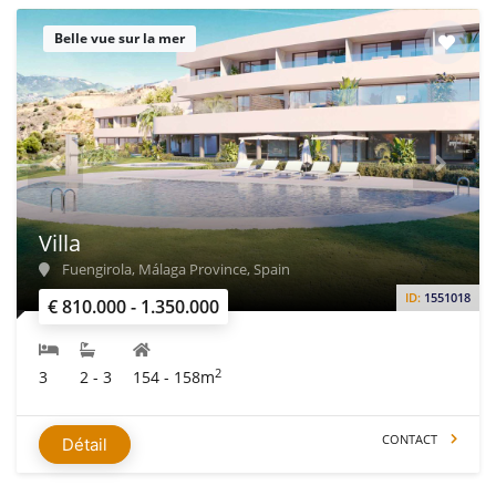
Belle vue sur la mer
Villa
Fuengirola, Málaga Province, Spain
ID:
1551018
€ 810.000 - 1.350.000
2
3
2 - 3
154 - 158m
CONTACT
Détail