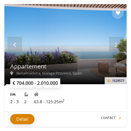
Appartement
Benalmádena, Málaga Province, Spain
ID:
1529577
€ 704.000 - 2.010.000
2
2 - 3
2
63.8 - 125.25m
CONTACT
Détail