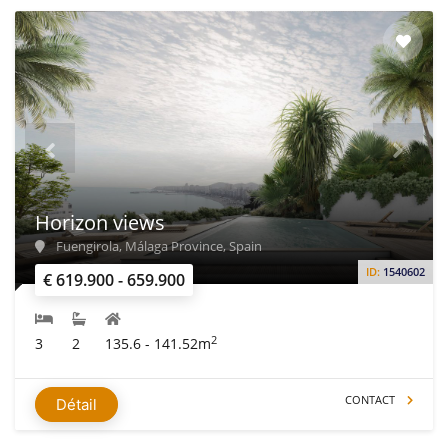
Horizon views
Fuengirola, Málaga Province, Spain
ID:
1540602
€ 619.900 - 659.900
2
3
2
135.6 - 141.52m
CONTACT
Détail