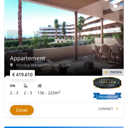
Appartement
Manilva, Málaga Province, Spain
ID:
1591974
€ 419.610
2
2 - 3
2 - 3
136 - 223m
CONTACT
Détail