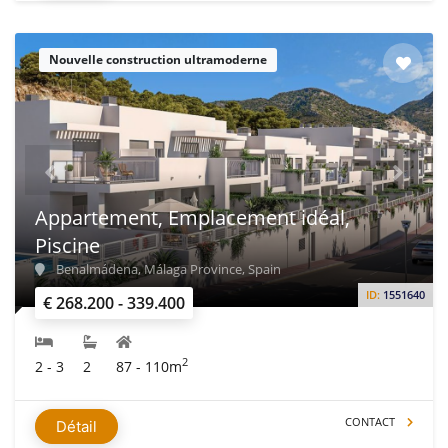
Nouvelle construction ultramoderne
Appartement, Emplacement idéal,
Piscine
Benalmádena, Málaga Province, Spain
ID:
1551640
€ 268.200 - 339.400
2
2 - 3
2
87 - 110m
CONTACT
Détail