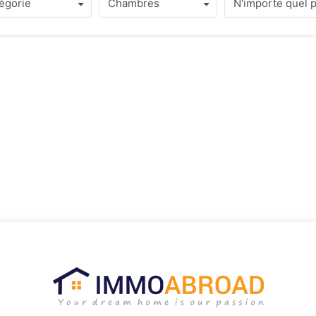
s.
égorie
Chambres
N'importe quel p