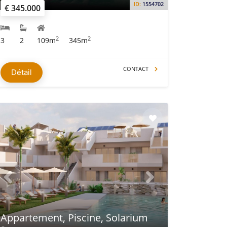
ID:
1554702
€ 345.000
2
2
3
2
109m
345m
CONTACT
Détail
Appartement, Piscine, Solarium