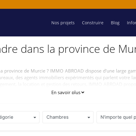
Nos projets
Construire
Blog
Info
ndre dans la province de Mu
 la province de Murcie ? IMMO ABROAD dispose d'une large gam
ureaux, des agents immobiliers expérimentés qui parlent votre l
e logement, la location et gestion des retours, IMMO ABROAD pro
fiter de votre maison dans la province de Murcie sans aucun souc
En savoir plus
égorie
Chambres
N'importe quel p