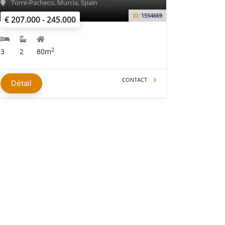
Torre-Pacheco, Murcia, Spain
ID:
1554669
€ 207.000 - 245.000
2
3
2
80m
CONTACT
Détail