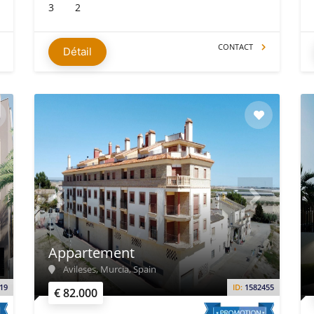
3
2
CONTACT
Détail
Appartement
Avileses, Murcia, Spain
19
ID:
1582455
€ 82.000