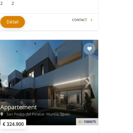
2
2
CONTACT
Détail
Appartement
San Pedro del Pinatar, Murcia, Spain
ID:
1580075
€ 324.900