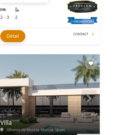
2 - 3
2
CONTACT
Détail
Villa
Alhama de Murcia, Murcia, Spain