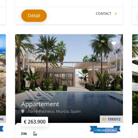
CONTACT
Détail
Appartement
Torre-Pacheco, Murcia, Spain
46
ID:
1593312
€ 263.900