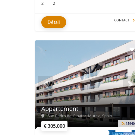
2
2
CONTACT
Détail
Appartement
San Pedro del Pinatar, Murcia, Spain
ID:
15940
€ 305.000