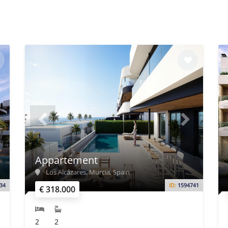
Appartement
Los Alcázares, Murcia, Spain
34
ID:
1594741
€ 318.000
2
2