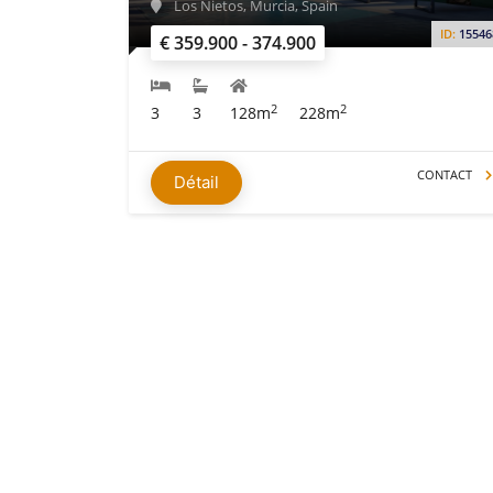
Los Nietos, Murcia, Spain
ID:
15546
€ 359.900 - 374.900
2
2
3
3
128m
228m
CONTACT
Détail