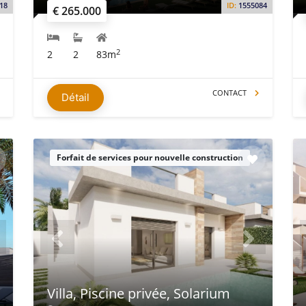
18
ID:
1555084
€ 265.000
2
2
2
83m
CONTACT
Détail
Forfait de services pour nouvelle construction
Villa, Piscine privée, Solarium