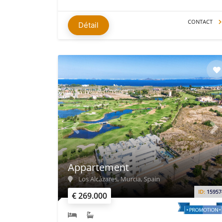
CONTACT
Détail
Appartement
Los Alcázares, Murcia, Spain
ID:
15957
€ 269.000