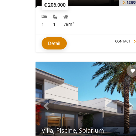
ID:
15593
€ 206.000
2
1
1
78m
CONTACT
Détail
Villa, Piscine, Solarium