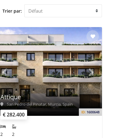
Trier par:
Attique
San Pedro del Pinatar, Murcia, Spain
ID:
1600648
€ 282.400
2
2