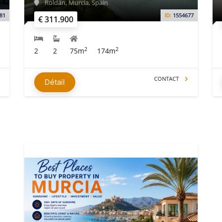
Roldán, Murcia, Spain
81
ID:
1554677
€ 311.900
2
2
2
2
75m
174m
CONTACT
Détail