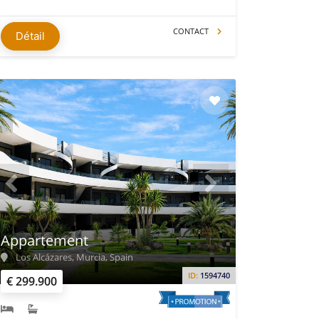
CONTACT
Détail
Appartement
Los Alcázares, Murcia, Spain
ID:
1594740
€ 299.900