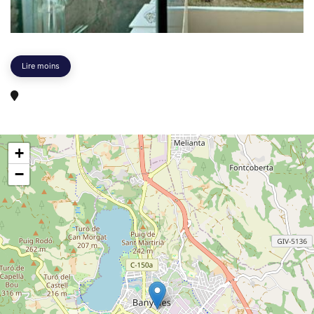
Lire moins
+
−