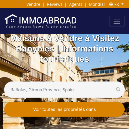
Vendre
|
Reviews
|
Agents
|
Mondial
FR
Maisons à vendre à Visitez
Banyoles | Informations
touristiques
Voir toutes les propriétés dans