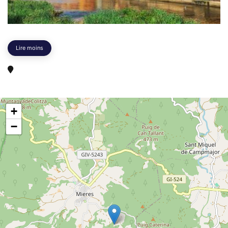
Lire moins
+
−