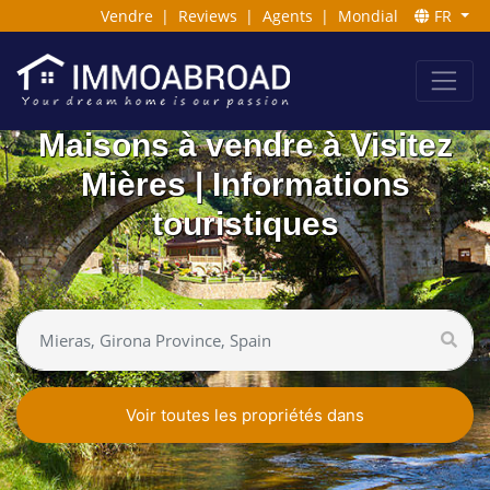
Vendre
|
Reviews
|
Agents
|
Mondial
FR
Maisons à vendre à Visitez
Mières | Informations
touristiques
Voir toutes les propriétés dans