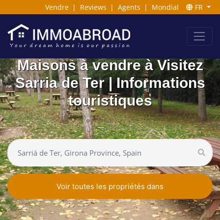
Vendre
|
Reviews
|
Agents
|
Mondial
FR
Maisons à vendre à Visitez
Sarria de Ter | Informations
touristiques
Voir toutes les propriétés dans