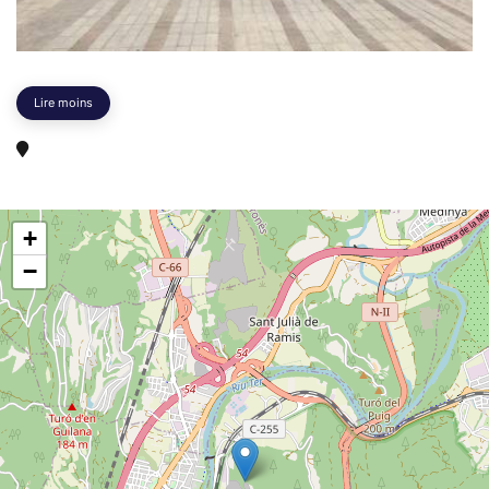
Lire moins
+
−