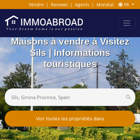
Vendre
|
Reviews
|
Agents
|
Mondial
FR
Maisons à vendre à Visitez
Sils | Informations
touristiques
Voir toutes les propriétés dans