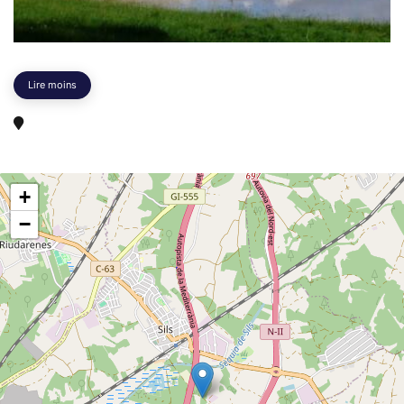
Lire moins
+
−