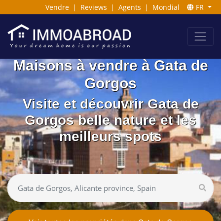
Vendre
|
Reviews
|
Agents
|
Mondial
FR
Maisons à vendre à Gata de
Gorgos
Visite et découvrir Gata de
Gorgos belle nature et les
meilleurs spots