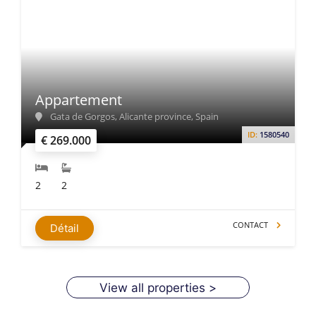
Appartement
Gata de Gorgos, Alicante province, Spain
ID:
1580540
€ 269.000
2
2
CONTACT
Détail
View all properties >