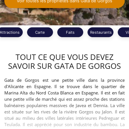
Voir toutes les propriétés dans Gata de Gorgos
Attractions
Carte
Faits
Restaurants
V
TOUT CE QUE VOUS DEVEZ
SAVOIR SUR GATA DE GORGOS
Gata de Gorgos est une petite ville dans la province
d'Alicante en Espagne. Il se trouve dans le quartier de
Marina Alta du Nord Costa Blanca en Espagne. Il est en fait
une petite ville de marché qui est assez proche des stations
balnéaires populaires massives de Javea et Dennia. La ville
est située sur les rives de la rivière Gorgos ou Jalon. Il est
situé au milieu des villes latérales intérieures Pedreguar et
Teulada. Il est apprécié pour son industrie du bambou. La