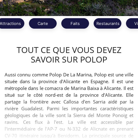
Attractions
Carte
Faits
Restaurants
V
TOUT CE QUE VOUS DEVEZ
SAVOIR SUR POLOP
Aussi connu comme Polop De La Marina, Polop est une ville
située dans la province d'Alicante en Espagne. Il est une
métropole dans le comacra de Marina Baixa à Alicante. Il est
situé sur le côté nord-est de la province d'Alicante. Elle
partage la frontière avec Callosa d'en Sarria aidé par la
rivière Guadalest. Parmi les importantes caractéristiques
géologiques de la ville sont la Sierra del Monte Ponoig et
ravins. Ces flux à l'est. La ville est accessible par
l'intermédiaire de l'AP-7 ou N-332 de Alicnate en prenant
CV-70 itinéraire jusqu'à Benidorm. La principale source de