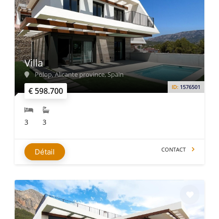
Villa
Polop, Alicante province, Spain
ID:
1576501
€ 598.700
3
3
CONTACT
Détail