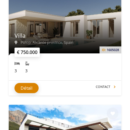
Villa
Polop, Alicante province, Spain
ID:
1605028
€ 750.000
3
3
CONTACT
Détail