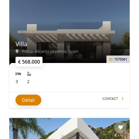
Villa
Polop, Alicante province, Spain
ID:
1575061
€ 568.000
3
2
CONTACT
Détail