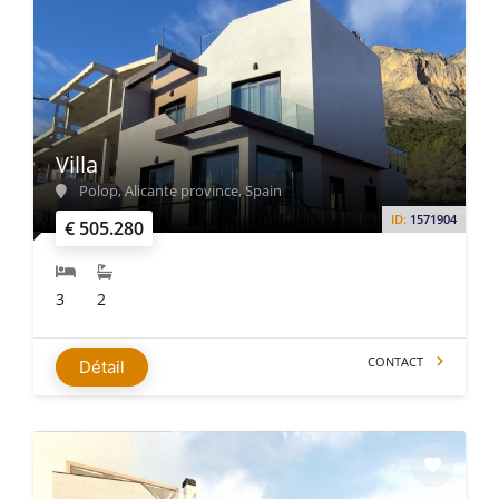
Villa
Polop, Alicante province, Spain
ID:
1571904
€ 505.280
3
2
CONTACT
Détail