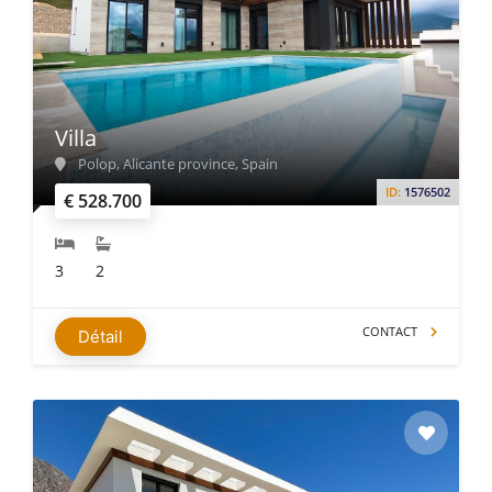
Villa
Polop, Alicante province, Spain
ID:
1576502
€ 528.700
3
2
CONTACT
Détail