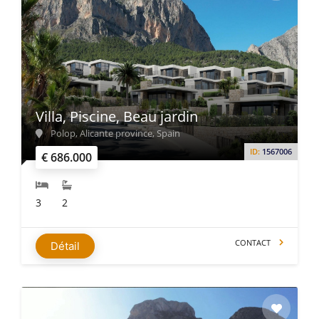
Villa, Piscine, Beau jardin
Polop, Alicante province, Spain
ID:
1567006
€ 686.000
3
2
CONTACT
Détail