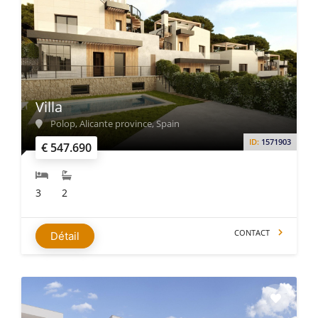
Villa
Polop, Alicante province, Spain
ID:
1571903
€ 547.690
3
2
CONTACT
Détail