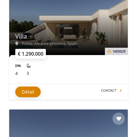
Villa
Polop, Alicante province, Spain
ID:
1605029
€ 1.290.000
4
3
CONTACT
Détail