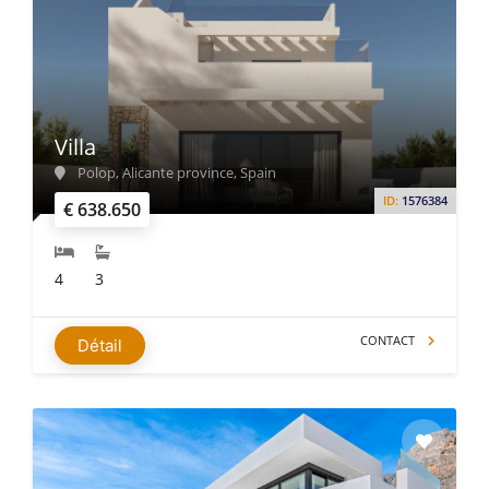
Villa
Polop, Alicante province, Spain
ID:
1576384
€ 638.650
4
3
CONTACT
Détail