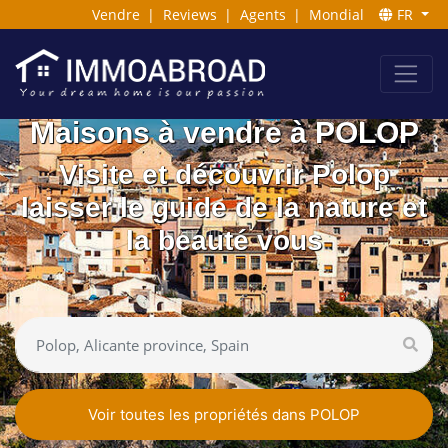
Vendre
|
Reviews
|
Agents
|
Mondial
FR
Maisons à vendre à POLOP
Visite et découvrir Polop
laisser le guide de la nature et
la beauté vous
Voir toutes les propriétés dans POLOP