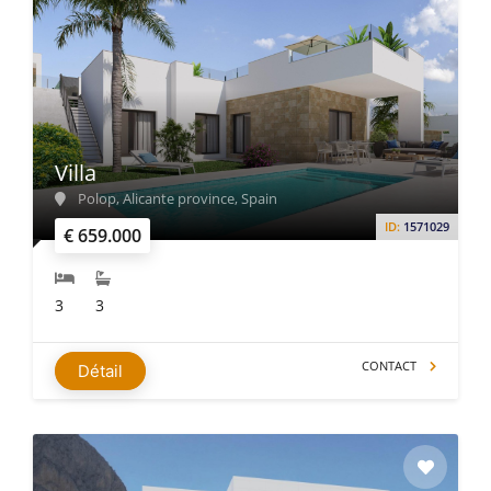
Villa
Polop, Alicante province, Spain
ID:
1571029
€ 659.000
3
3
CONTACT
Détail