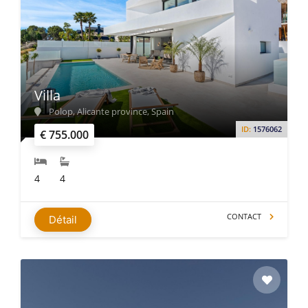
Villa
Polop, Alicante province, Spain
ID:
1576062
€ 755.000
4
4
CONTACT
Détail