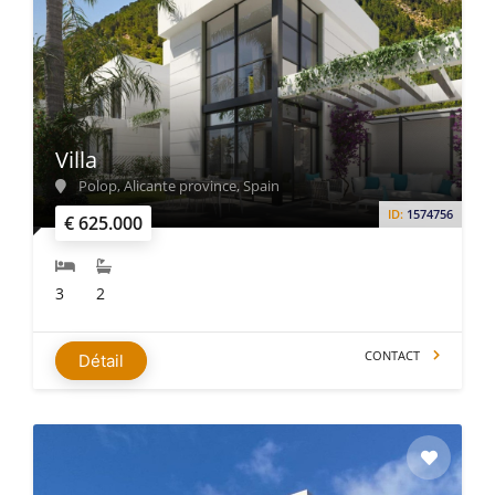
Villa
Polop, Alicante province, Spain
ID:
1574756
€ 625.000
3
2
CONTACT
Détail