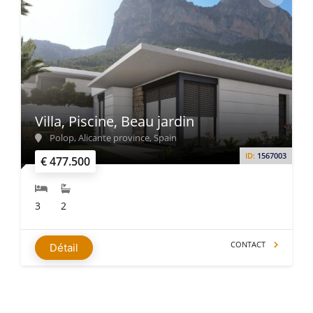
Villa, Piscine, Beau jardin
Polop, Alicante province, Spain
ID:
1567003
€ 477.500
3
2
CONTACT
Détail