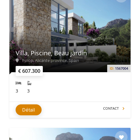
Villa, Piscine, Beau jardin
Polop, Alicante province, Spain
ID:
1567004
€ 607.300
3
3
CONTACT
Détail