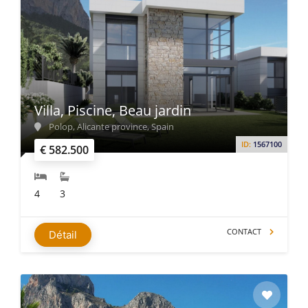
Villa, Piscine, Beau jardin
Polop, Alicante province, Spain
ID:
1567100
€ 582.500
4
3
CONTACT
Détail