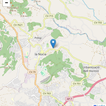
−
Leaflet