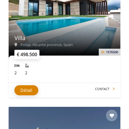
Villa
Polop, Alicante province, Spain
ID:
1576500
€ 498.500
2
2
CONTACT
Détail