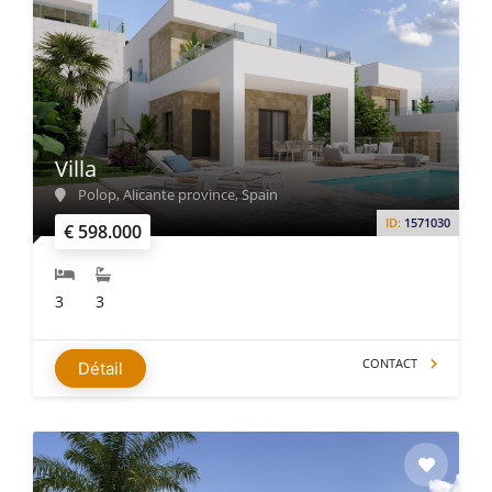
Villa
Polop, Alicante province, Spain
ID:
1571030
€ 598.000
3
3
CONTACT
Détail