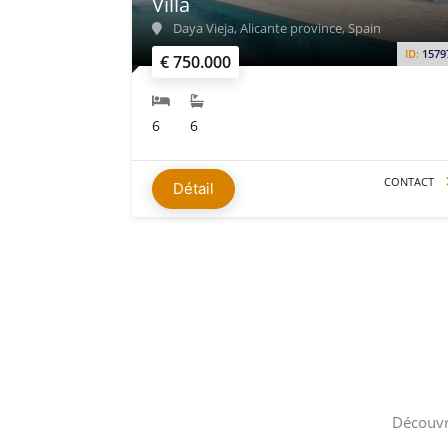
Villa
Daya Vieja, Alicante province, Spain
ID:
1579
€ 750.000
6
6
CONTACT
Détail
Découvr