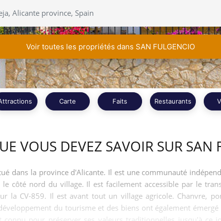
Voir toutes les propriétés dans SAN FULGENCIO
Attractions
Carte
Faits
Restaurants
V
UE VOUS DEVEZ SAVOIR SUR SAN
situé dans la province d'Alicante. Il est une communauté indépen
e côté nord du village. Il est facilement accessible par le trans
sur la CV-859. Il est avant tout un village agricole. Chanvre, 
 le développement du tourisme et des biens ont également émer
st connu pour préserver ses valeurs traditionnelles jusqu'à ce