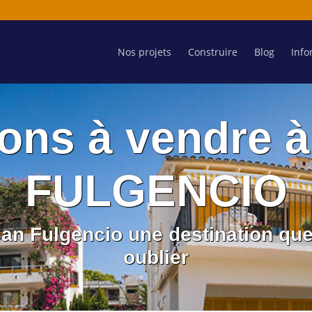
Nos projets
Construire
Blog
Info
ons à vendre 
FULGENCIO
San Fulgencio une destination qu
oublier