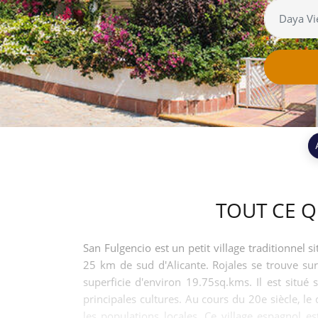
TOUT CE Q
San Fulgencio est un petit village traditionnel 
25 km de sud d'Alicante. Rojales se trouve sur l
superficie d'environ 19.75sq.kms. Il est situé 
principales cultures. Au cours du 20e siècle,
les populations locales. Ce village espagnol e