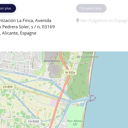
oir plus
En savoir plus
ización La Finca, Avenida
San Fulgencio en Espag
 Pedrera Soler, s / n, 03169
, Alicante, Espagne