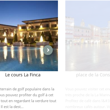
Le cours La Finca
place de la Cons
e terrain de golf populaire dans la
Vous pouvez visiter cet end
Vous pouvez profiter du golf à cet
très proche de la La Marin
 tout en regardant la verdure tout
Profitez de café dans l&#
Il est la dest...
nombreux cafés autour. Vo