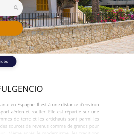
idéo
 FULGENCIO
dante en Espagne. Il est à une distance d'environ
port aérien et routier. Elle est répartie sur une
pommes de terre et les artichauts sont parmi les
gé des sources de revenus comme de grands pour
 jour. Même après le modernisme, les traditions