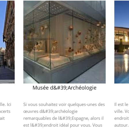
Musée d&#39;Archéologie
le. Ici
Si vous souhaitez voir quelques-unes des
Il est l
ncerts
œuvres d&#39;archéologie
ville. 
ait
remarquables de l&#39;Espagne, alors il
endroit
est l&#39;endroit idéal pour vous. Vous
autour. 