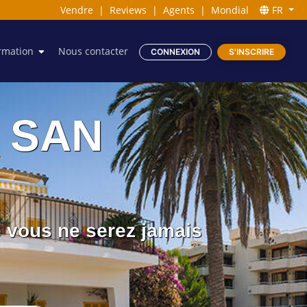
Vendre
|
Reviews
|
Agents
|
Mondial
FR
rmation
Nous contacter
CONNEXION
S'INSCRIRE
à SAN
e vous ne serez jamais