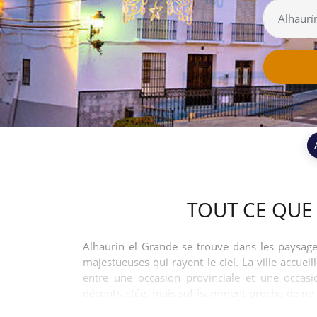
TOUT CE QUE
Alhaurin el Grande se trouve dans les paysage
majestueuses qui rayent le ciel. La ville accue
entre une occasion provinciale et une occasi
décontractée, mais suffisamment proche de ne pas
qui se démenent dans des structures en terrasse