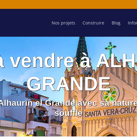
Nos projets
Construire
Blog
Info
à vendre à AL
GRANDE
 Alhaurin el Grande avec sa natur
souffle