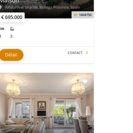
Maison
Alhaurín el Grande, Málaga Province, Spain
ID:
1604750
€ 695.000
3
3
CONTACT
Détail