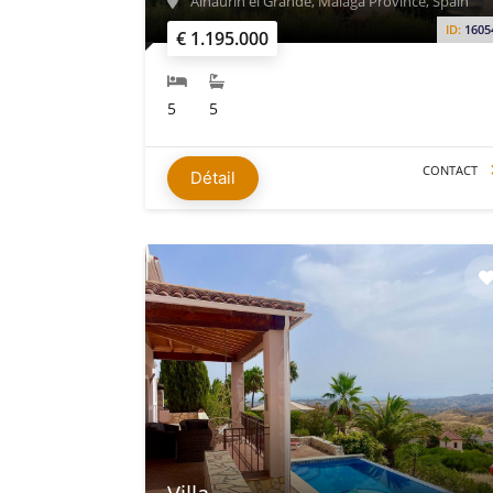
Alhaurín el Grande, Málaga Province, Spain
ID:
1605
€ 1.195.000
5
5
CONTACT
Détail