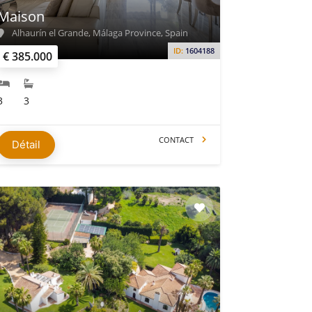
Maison
Alhaurín el Grande, Málaga Province, Spain
ID:
1604188
€ 385.000
3
3
CONTACT
Détail