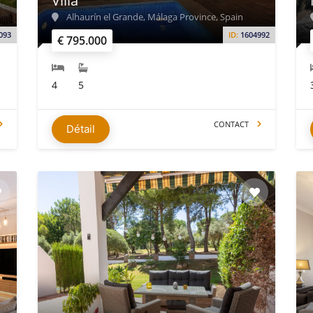
Villa
Alhaurín el Grande, Málaga Province, Spain
093
ID:
1604992
€ 795.000
4
5
CONTACT
Détail