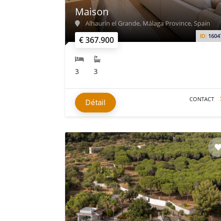
Maison
Alhaurín el Grande, Málaga Province, Spain
ID:
1604
€ 367.900
3
3
CONTACT
Détail