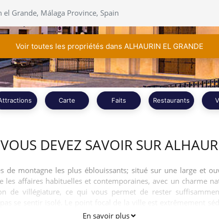
Voir toutes les propriétés dans ALHAURIN EL GRANDE
Attractions
Carte
Faits
Restaurants
V
 VOUS DEVEZ SAVOIR SUR ALHAUR
s de montagne les plus éblouissants; situé sur une large et o
ille les affaires habituelles et contemporaines, avec un charme n
on de villégiature, ce qui vous permet de rester suffisamme
 se sentir isolé. Le point focal de la ville est extrêmement séd
s de styles fluctuants, dont un grand nombre sont particulièreme
En savoir plus