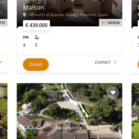
Maison
Alhaurín el Grande, Málaga Province, Spain
733
ID:
1604526
€ 439.000
4
3
CONTACT
Détail