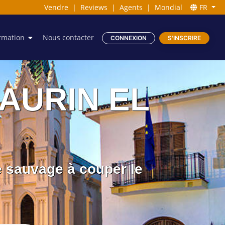
Vendre
|
Reviews
|
Agents
|
Mondial
FR
rmation
Nous contacter
CONNEXION
S'INSCRIRE
HAURIN EL
e sauvage à couper le