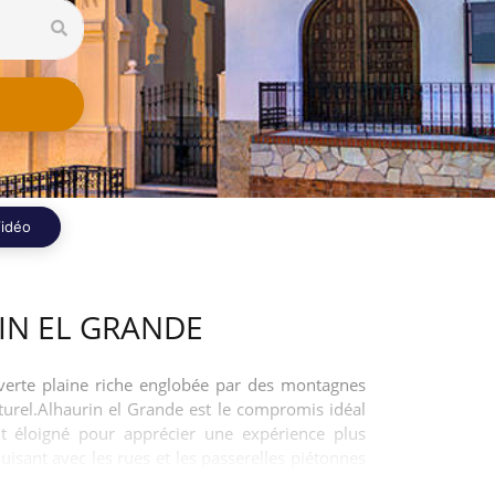
idéo
IN EL GRANDE
uverte plaine riche englobée par des montagnes
aturel.Alhaurin el Grande est le compromis idéal
nt éloigné pour apprécier une expérience plus
uisant avec les rues et les passerelles piétonnes
nt beaux et attrayants.