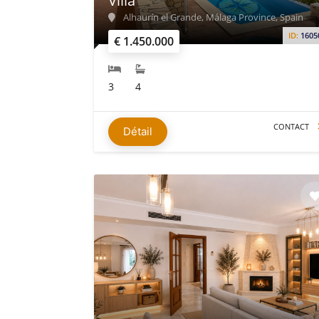
Villa
Alhaurín el Grande, Málaga Province, Spain
ID:
1605
€ 1.450.000
3
4
CONTACT
Détail