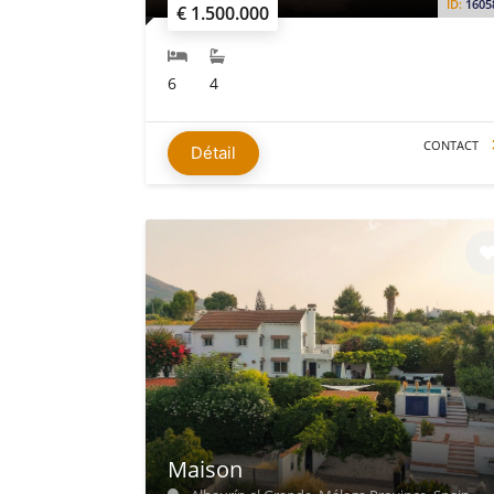
ID:
1605
€ 1.500.000
6
4
CONTACT
Détail
Maison