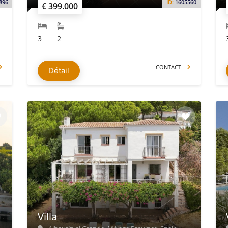
896
ID:
1605560
€ 399.000
3
2
CONTACT
Détail
Villa