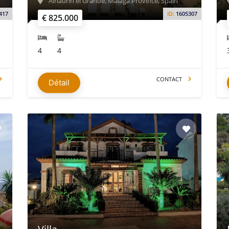
Alhaurín el Grande, Málaga Province, Spain
417
ID:
1605307
€ 825.000
4
4
CONTACT
Détail