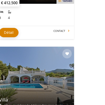
ID:
1605483
€ 412.500
3
4
CONTACT
Détail
Villa