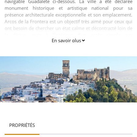
navigable Guadalete ci-dessous. La ville a été déclarée
monument historique et artistique national pour sa
présence architecturale exceptionnelle et son emplacement.
Arcos de la Frontera est un objectif très aimé pour ceux qui
ont besoin de chercher un état calme et décontracté loin de
la dérive, mais à l'intérieur d'un accès simple aux
En savoir plus
installations, villes et rivages de la côte. Il a également été
démontré avec les voyageurs européens à la recherche d'un
lieu de mariage idéal et habituel.
PROPRIÉTÉS