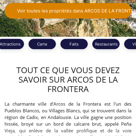
Voir toutes les propriétés dans ARCOS DE LA FRONTE
Attractions
Carte
Faits
Restaurants
V
TOUT CE QUE VOUS DEVEZ
SAVOIR SUR ARCOS DE LA
FRONTERA
La charmante ville d'Arcos de la Frontera est l'un des
Pueblos Blancos, ou Villages Blancs, qui se trouvent dans la
région de Cadix, en Andalousie. La ville gagne une position
hissée, broyé sur un bord de calcaire brut, appelé Peña
Vieja, qui enlève de la vallée prolifique et de la voie