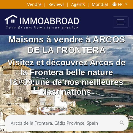
Vendre
|
Reviews
|
Agents
|
Mondial
FR
Maisons à vendre à ARCOS
DE LA FRONTERA
Visitez et découvrez Arcos de
la Frontera belle nature
l&#39;une de nos meilleures
destinations