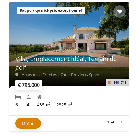
Rapport qualité prix exceptionnel
Villa, Emplacement idéal, Terrain de
golf
Arcos de la Frontera, Cádiz Province, Spain
ID:
1601718
€ 795.000
2
2
6
4
435m
2325m
CONTACT
Détail