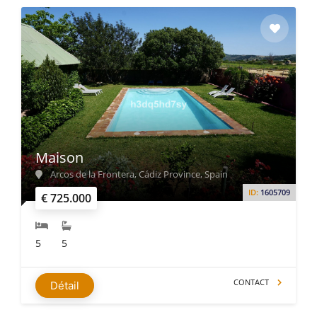
Maison
Arcos de la Frontera, Cádiz Province, Spain
ID:
1605709
€ 725.000
5
5
CONTACT
Détail