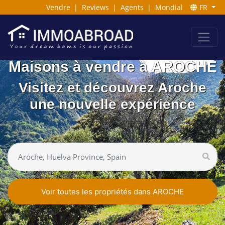
Vendre
|
Reviews
|
Agents
|
Mondial
FR
Maisons à vendre à AROCHE
Visitez et découvrez Aroche
une nouvelle expérience
Voir toutes les propriétés dans AROCHE