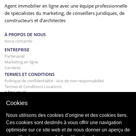
Agent immobilier en ligne avec une équipe professionnelle
de spécialistes du marketing, de conseillers juridiques, de
constructeurs et d'architectes
À PROPOS DE NOUS
Nous contacter
ENTREPRISE
Partenariat
Marketing en ligne
Carrières
TERMES ET CONDITIONS
Politique de confidentialité - Avis de non-responsabilité
Termes et Conditions Locations
BÂTIMENT
Projets
Cookies
ACHAT
Acheter votre maison
Nous utilisons des cookies d’origine et des cookies tiers.
Vendre
Ces cookies sont destinés à vous offrir une navigation
Hypothèque
optimisée sur ce site web et de nous donner un aperçu de
Service de recherche