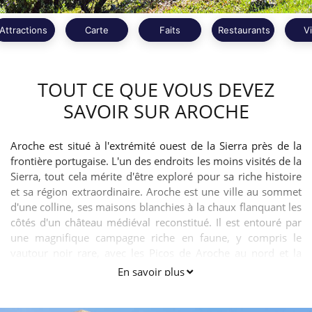
Attractions
Carte
Faits
Restaurants
V
TOUT CE QUE VOUS DEVEZ
SAVOIR SUR AROCHE
Aroche est situé à l'extrémité ouest de la Sierra près de la
frontière portugaise. L'un des endroits les moins visités de la
Sierra, tout cela mérite d'être exploré pour sa riche histoire
et sa région extraordinaire. Aroche est une ville au sommet
d'une colline, ses maisons blanchies à la chaux flanquant les
côtés d'un château médiéval reconstitué. Il est entouré par
une magnifique campagne riche en faune, y compris le
vautour noir rare, avec les Picos de Aroche au nord et la
Sierra Pelada y Rivera Aserrador au sud.
En savoir plus