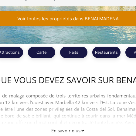
Voir toutes les propriétés dans BENALMADENA
Attractions
Carte
Faits
Restaurants
V
QUE VOUS DEVEZ SAVOIR SUR BE
n de malaga composée de trois territoires urbains fondament
ron 12 km vers l'ouest avec Marbella 42 km vers l'Est. La zone s
e être l'une des zones privilégiées de la Costa del Sol. Benalma
 bord de sable brillant, qui continue à courir dans la mer Médit
La zone offre un climat cordial et décontracté toute l'année. Avec
n instantané de la fatigue en passant par Benalmadena, une ville qu
En savoir plus