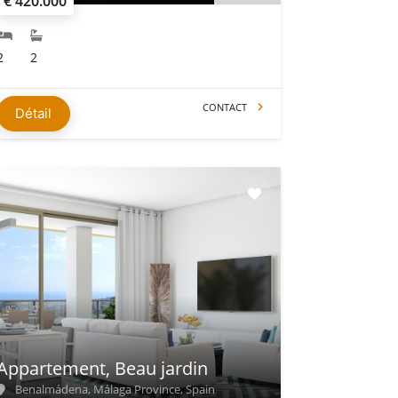
€ 420.000
2
2
CONTACT
Détail
Appartement, Beau jardin
Benalmádena, Málaga Province, Spain