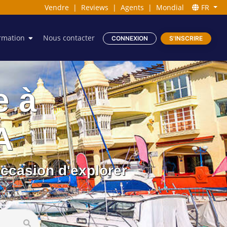
Vendre
|
Reviews
|
Agents
|
Mondial
FR
rmation
Nous contacter
CONNEXION
S'INSCRIRE
e à
A
ccasion d'explorer