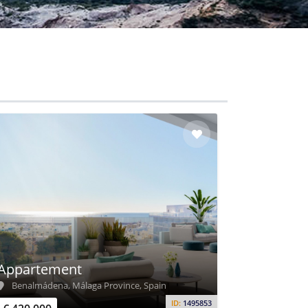
Appartement
Benalmádena, Málaga Province, Spain
ID:
1495853