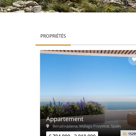
PROPRIÉTÉS
Appartement
Benalmádena, Málaga Province, Spain
ID:
1529