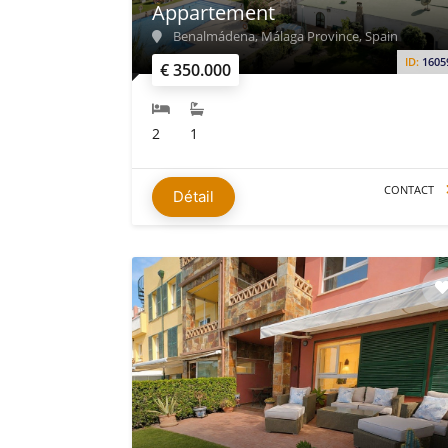
Appartement
Benalmádena, Málaga Province, Spain
ID:
1605
€ 350.000
2
1
CONTACT
Détail