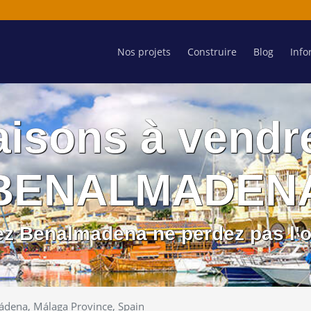
Nos projets
Construire
Blog
Info
isons à vendr
BENALMADEN
rez Benalmadena ne perdez pas l'o