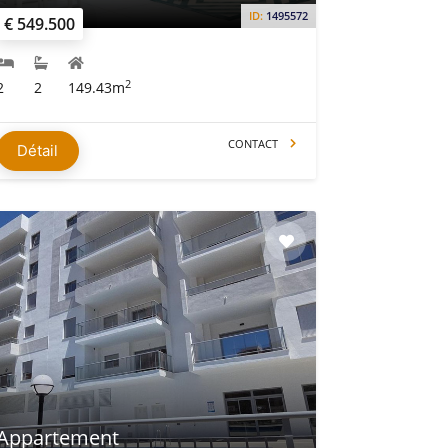
ID:
1495572
€ 549.500
2
2
2
149.43m
CONTACT
Détail
Appartement