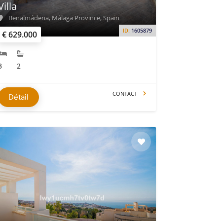
Villa
Benalmádena, Málaga Province, Spain
ID:
1605879
€ 629.000
3
2
CONTACT
Détail