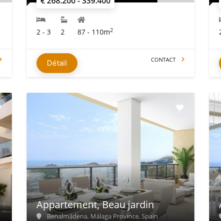
€ 268.200 - 339.400
2
2 - 3
2
87 - 110m
CONTACT
Détail
Appartement, Beau jardin
Benalmádena, Málaga Province, Spain