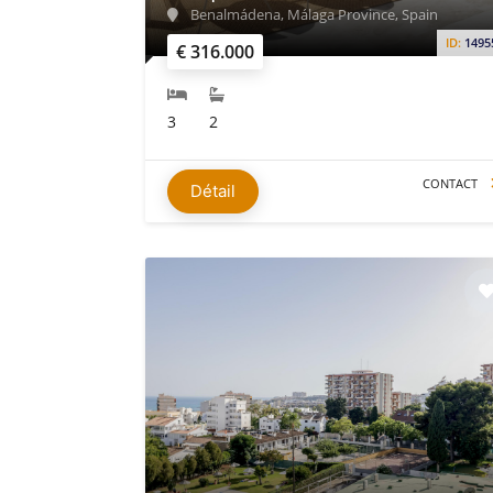
Benalmádena, Málaga Province, Spain
ID:
1495
€ 316.000
3
2
CONTACT
Détail