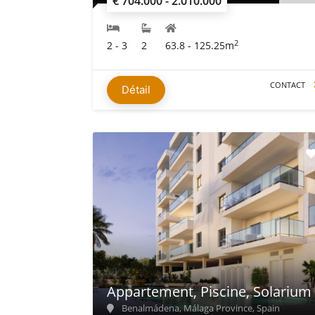
€ 704.000 - 2.010.000
2
2 - 3
2
63.8 - 125.25m
CONTACT
Détail
Appartement, Piscine, Solarium
Benalmádena, Málaga Province, Spain