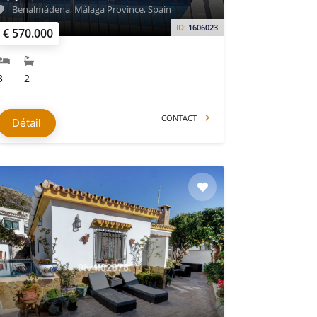
Benalmádena, Málaga Province, Spain
ID:
1606023
€ 570.000
3
2
CONTACT
Détail