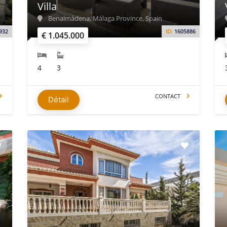
Villa
Benalmádena, Málaga Province, Spain
932
ID:
1605886
€ 1.045.000
4
3
CONTACT
Détail