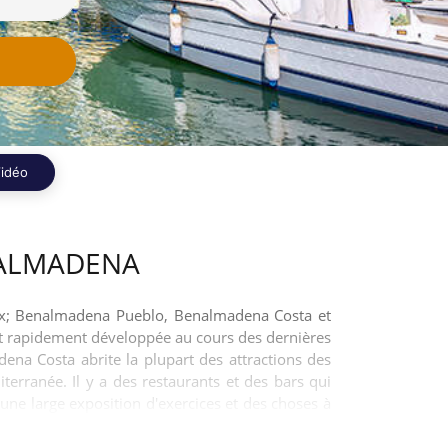
idéo
NALMADENA
aux; Benalmadena Pueblo, Benalmadena Costa et
'est rapidement développée au cours des dernières
dena Costa abrite la plupart des attractions des
erranée. Il y a des restaurants et des bars qui
 une large exposition d'exercices et des choses à
i est vraiment plus qu'une seule station.