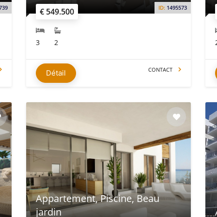
739
ID:
1495573
€ 549.500
3
2
CONTACT
Détail
Appartement, Piscine, Beau
jardin