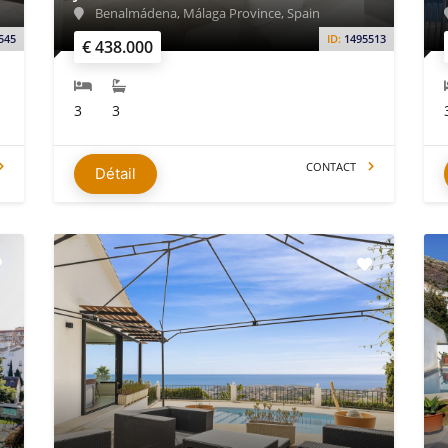
Benalmádena, Málaga Province, Spain
545
ID:
1495513
€ 438.000
3
3
CONTACT
Détail