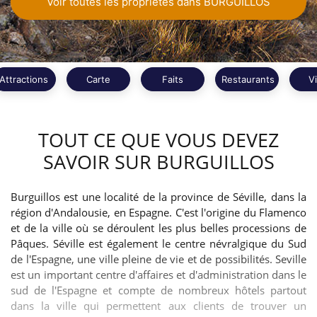
Voir toutes les propriétés dans BURGUILLOS
Attractions
Carte
Faits
Restaurants
V
TOUT CE QUE VOUS DEVEZ
SAVOIR SUR BURGUILLOS
Burguillos est une localité de la province de Séville, dans la
région d'Andalousie, en Espagne. C'est l'origine du Flamenco
et de la ville où se déroulent les plus belles processions de
Pâques. Séville est également le centre névralgique du Sud
de l'Espagne, une ville pleine de vie et de possibilités. Seville
est un important centre d'affaires et d'administration dans le
sud de l'Espagne et compte de nombreux hôtels partout
dans la ville qui permettent aux clients de trouver un