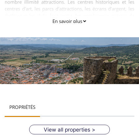
nombre illimité attractions. Les centres historiques et les
centres d'art, les parcs d'attractions, les écrans d'argent, les
théâtres et les clubs font partie des nombreuses options de
En savoir plus
relaxation qu'offre une ville extraordinaire comme Séville.
Sans oublier, bien sûr, les nombreuses terrasses, auberges
et bars où les visiteurs peuvent pratiquer une des traditions
les plus enracinées et les plus savoureuses de la ville: "Sortir
des tapas".
PROPRIÉTÉS
View all properties >