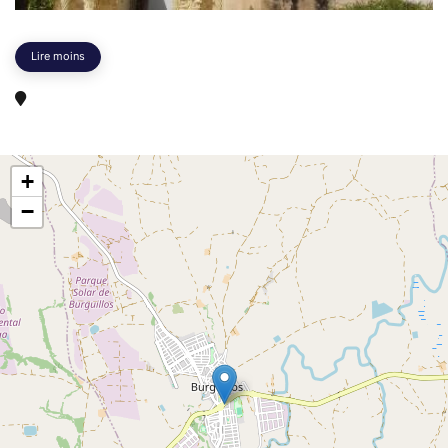
Lire moins
+
−