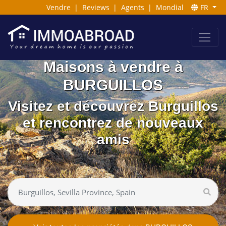
Vendre
|
Reviews
|
Agents
|
Mondial
FR
Maisons à vendre à
BURGUILLOS
Visitez et découvrez Burguillos
et rencontrez de nouveaux
amis