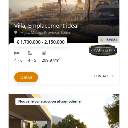
Villa, Emplacement idéal
Mijas, Málaga Province, Spain
ID:
1559384
€ 1.700.000 - 2.150.000
2
4 - 6
4 - 5
299.97m
CONTACT
Détail
Nouvelle construction ultramoderne