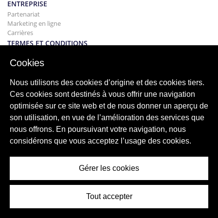
ENTREPRISE
Partenariat
Marketing en ligne
Carrières
TERMES ET CONDITIONS
Politique de confidentialité - Avis de non-responsabilité
Cookies
Termes et Conditions Locations
BÂTIMENT
Nous utilisons des cookies d’origine et des cookies tiers.
Projets
Ces cookies sont destinés à vous offrir une navigation
ACHAT
optimisée sur ce site web et de nous donner un aperçu de
Acheter votre maison
Vendre
son utilisation, en vue de l’amélioration des services que
Hypothèque
nous offrons. En poursuivant votre navigation, nous
Service de recherche
considérons que vous acceptez l’usage des cookies.
BLOG
Blog
Gérer les cookies
Régions du monde entier
Recherches populaires
Tout accepter