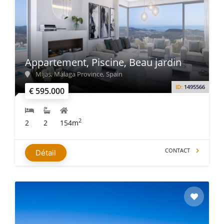
Appartement, Piscine, Beau jardin
Mijas, Málaga Province, Spain
ID:
1495566
€ 595.000
2
2
2
154m
CONTACT
Détail