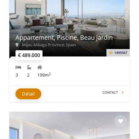
Appartement, Piscine, Beau jardin
Mijas, Málaga Province, Spain
ID:
1495567
€ 489.000
2
3
2
199m
CONTACT
Détail