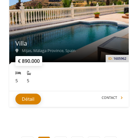
Villa
Mijas, Málaga Province, Spain
ID:
1605962
€ 890.000
5
5
CONTACT
Détail