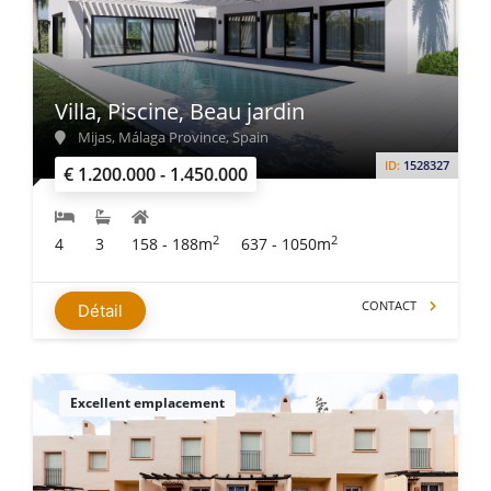
Villa, Piscine, Beau jardin
Mijas, Málaga Province, Spain
ID:
1528327
€ 1.200.000 - 1.450.000
2
2
4
3
158 - 188m
637 - 1050m
CONTACT
Détail
Excellent emplacement