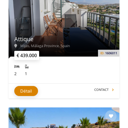
Attique
Mijas, Málaga Province, Spain
ID:
1606011
€ 439.000
2
1
CONTACT
Détail