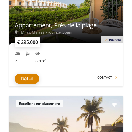
Appartement, Près de la plage
Mijas, Málaga Province, Spain
ID:
1561968
€ 295.000
2
2
1
67m
CONTACT
Détail
Excellent emplacement