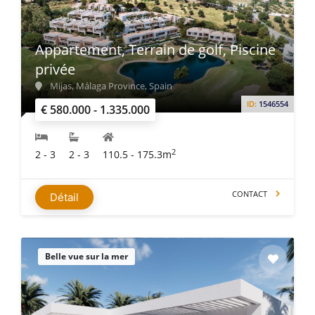
Appartement, Terrain de golf, Piscine
privée
Mijas, Málaga Province, Spain
ID:
1546554
€ 580.000 - 1.335.000
2
2 - 3
2 - 3
110.5 - 175.3m
CONTACT
Détail
Belle vue sur la mer