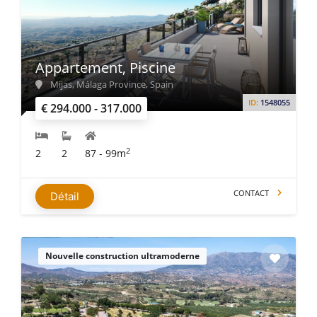
Appartement, Piscine
Mijas, Málaga Province, Spain
ID:
1548055
€ 294.000 - 317.000
2
2
2
87 - 99m
CONTACT
Détail
Nouvelle construction ultramoderne