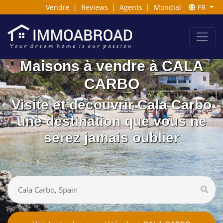
Vendre
|
Reviews
|
Agents
|
Mondial
FR
Maisons à vendre à CALA
CARBO
Visite et découvrir Cala Carbo
une destination que vous ne
serez jamais oublier