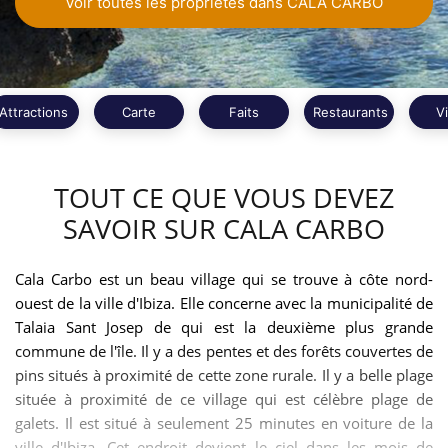
Voir toutes les propriétés dans CALA CARBO
Attractions
Carte
Faits
Restaurants
V
TOUT CE QUE VOUS DEVEZ
SAVOIR SUR CALA CARBO
Cala Carbo est un beau village qui se trouve à côte nord-
ouest de la ville d'Ibiza. Elle concerne avec la municipalité de
Talaia Sant Josep de qui est la deuxième plus grande
commune de l'île. Il y a des pentes et des forêts couvertes de
pins situés à proximité de cette zone rurale. Il y a belle plage
située à proximité de ce village qui est célèbre plage de
galets. Il est situé à seulement 25 minutes en voiture de la
ville d'Ibiza. Cet endroit devient le ciel dans les mois de