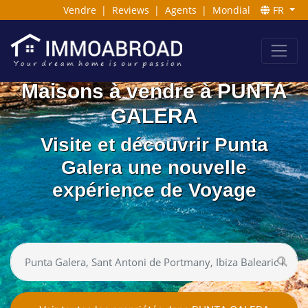
Vendre
|
Reviews
|
Agents
|
Mondial
FR
Maisons à vendre à PUNTA
GALERA
Visite et découvrir Punta
Galera une nouvelle
expérience de Voyage