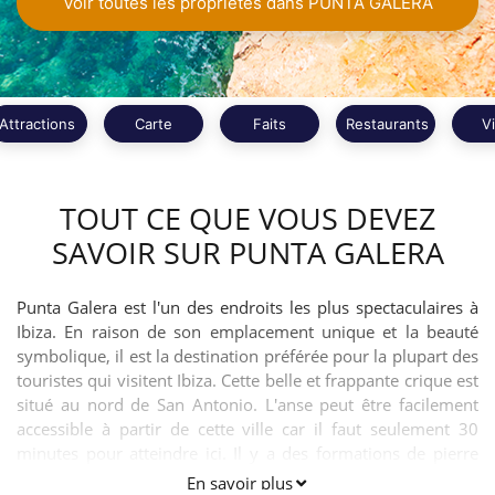
Voir toutes les propriétés dans PUNTA GALERA
Attractions
Carte
Faits
Restaurants
V
TOUT CE QUE VOUS DEVEZ
SAVOIR SUR PUNTA GALERA
Punta Galera est l'un des endroits les plus spectaculaires à
Ibiza. En raison de son emplacement unique et la beauté
symbolique, il est la destination préférée pour la plupart des
touristes qui visitent Ibiza. Cette belle et frappante crique est
situé au nord de San Antonio. L'anse peut être facilement
accessible à partir de cette ville car il faut seulement 30
minutes pour atteindre ici. Il y a des formations de pierre
autour de l'anse.
En savoir plus