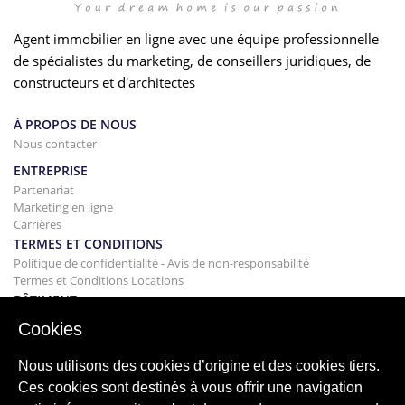
Agent immobilier en ligne avec une équipe professionnelle
de spécialistes du marketing, de conseillers juridiques, de
constructeurs et d'architectes
À PROPOS DE NOUS
Nous contacter
ENTREPRISE
Partenariat
Marketing en ligne
Carrières
TERMES ET CONDITIONS
Politique de confidentialité - Avis de non-responsabilité
Termes et Conditions Locations
BÂTIMENT
Projets
Cookies
ACHAT
Acheter votre maison
Nous utilisons des cookies d’origine et des cookies tiers.
Vendre
Ces cookies sont destinés à vous offrir une navigation
Hypothèque