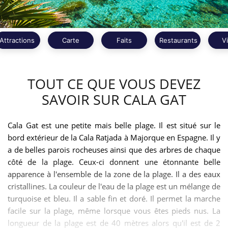
Attractions
Carte
Faits
Restaurants
V
TOUT CE QUE VOUS DEVEZ
SAVOIR SUR CALA GAT
Cala Gat est une petite mais belle plage. Il est situé sur le
bord extérieur de la Cala Ratjada à Majorque en Espagne. Il y
a de belles parois rocheuses ainsi que des arbres de chaque
côté de la plage. Ceux-ci donnent une étonnante belle
apparence à l'ensemble de la zone de la plage. Il a des eaux
cristallines. La couleur de l'eau de la plage est un mélange de
turquoise et bleu. Il a sable fin et doré. Il permet la marche
facile sur la plage, même lorsque vous êtes pieds nus. La
longueur de la plage est de 40 mètres alors qu'il est de 2