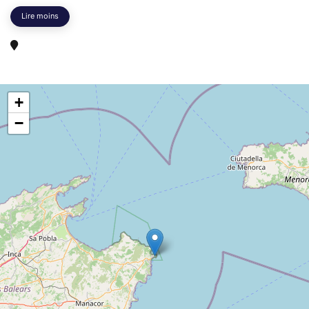
Lire moins
+
−