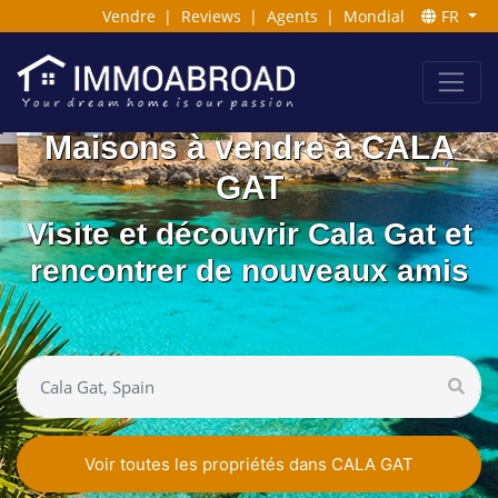
Vendre
|
Reviews
|
Agents
|
Mondial
FR
Maisons à vendre à CALA
GAT
Visite et découvrir Cala Gat et
rencontrer de nouveaux amis
Voir toutes les propriétés dans CALA GAT