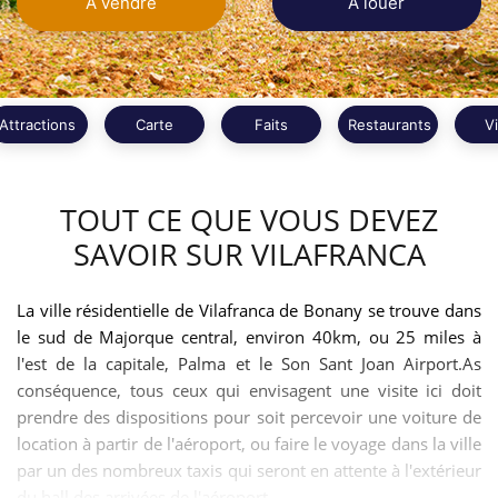
À vendre
À louer
Attractions
Carte
Faits
Restaurants
V
TOUT CE QUE VOUS DEVEZ
SAVOIR SUR VILAFRANCA
La ville résidentielle de Vilafranca de Bonany se trouve dans
le sud de Majorque central, environ 40km, ou 25 miles à
l'est de la capitale, Palma et le Son Sant Joan Airport.As
conséquence, tous ceux qui envisagent une visite ici doit
prendre des dispositions pour soit percevoir une voiture de
location à partir de l'aéroport, ou faire le voyage dans la ville
par un des nombreux taxis qui seront en attente à l'extérieur
du hall des arrivées de l'aéroport.