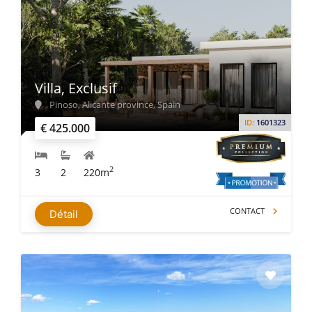
Villa, Exclusif
Pinoso, Alicante province, Spain
ID:
1601323
€ 425.000
2
3
2
220m
CONTACT
Détail