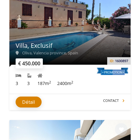
Villa, Exclusif
Oliva, Valencia province, Spain
ID:
1600897
€ 450.000
2
2
3
3
187m
2400m
CONTACT
Détail