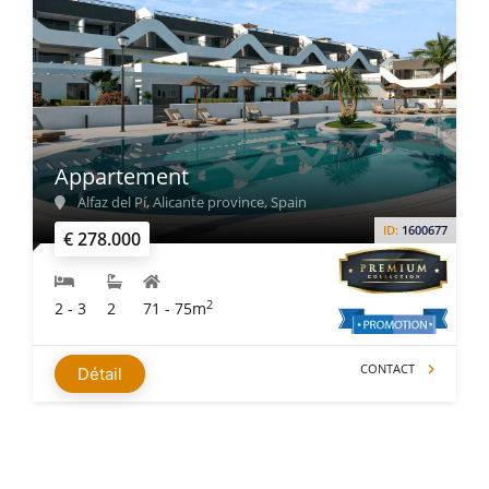
Appartement
Alfaz del Pí, Alicante province, Spain
ID:
1600677
€ 278.000
2
2 - 3
2
71 - 75m
CONTACT
Détail