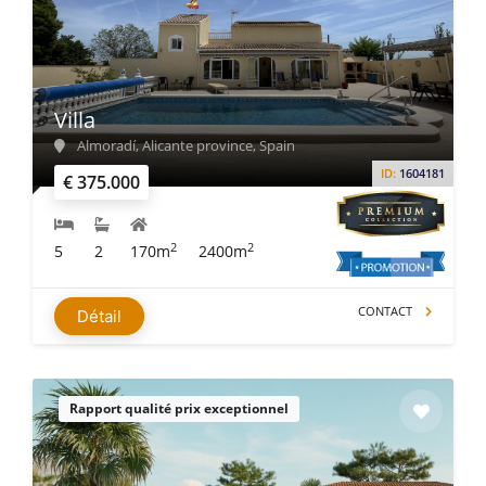
Villa
Almoradí, Alicante province, Spain
ID:
1604181
€ 375.000
2
2
5
2
170m
2400m
CONTACT
Détail
Rapport qualité prix exceptionnel