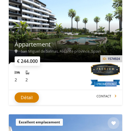
Appartement
San Miguel de Salinas, Alicante province, Spain
ID:
1574924
€ 244.000
2
2
CONTACT
Détail
Excellent emplacement