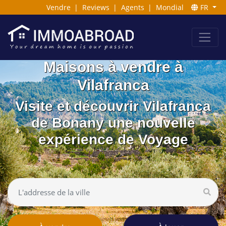
Vendre
|
Reviews
|
Agents
|
Mondial
FR
Maisons à vendre à
Vilafranca
Visite et découvrir Vilafranca
de Bonany une nouvelle
expérience de Voyage