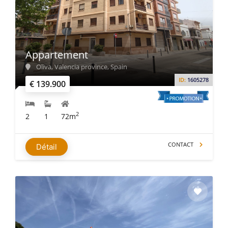
Appartement
Oliva, Valencia province, Spain
ID:
1605278
€ 139.900
2
2
1
72m
CONTACT
Détail