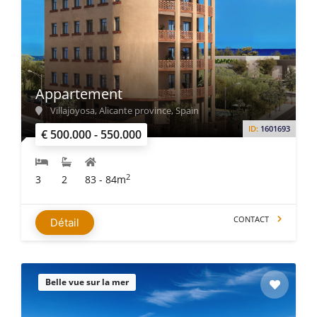
Appartement
Villajoyosa, Alicante province, Spain
ID:
1601693
€ 500.000 - 550.000
2
3
2
83 - 84m
CONTACT
Détail
Belle vue sur la mer