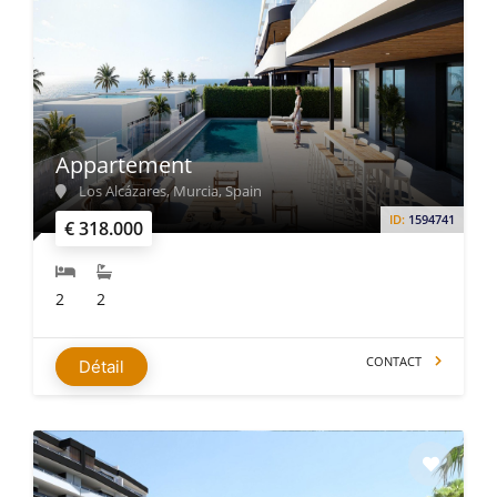
Appartement
Los Alcázares, Murcia, Spain
ID:
1594741
€ 318.000
2
2
CONTACT
Détail