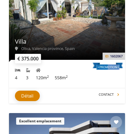
Villa
Oliva, Valencia province, Spain
ID:
1602067
€ 375.000
2
2
4
3
120m
558m
CONTACT
Détail
Excellent emplacement