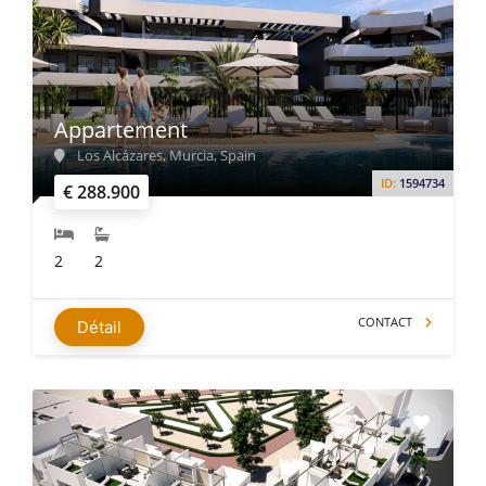
Appartement
Los Alcázares, Murcia, Spain
ID:
1594734
€ 288.900
2
2
CONTACT
Détail