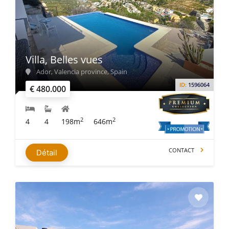
Villa, Belles vues
Ador, Valencia province, Spain
ID:
1596064
€ 480.000
2
2
4
4
198m
646m
CONTACT
Détail