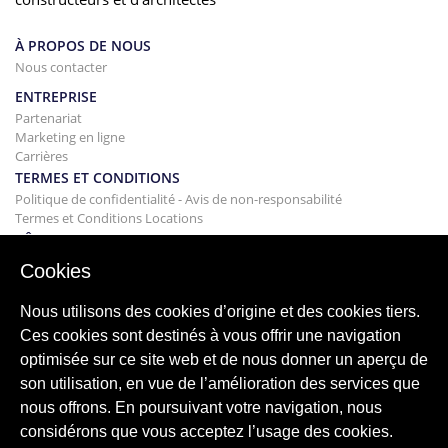
À PROPOS DE NOUS
Nous contacter
ENTREPRISE
Partenariat
Marketing en ligne
Carrières
TERMES ET CONDITIONS
Politique de confidentialité - Avis de non-responsabilité
Termes et Conditions Locations
BÂTIMENT
Projets
Cookies
ACHAT
Acheter votre maison
Nous utilisons des cookies d’origine et des cookies tiers.
Vendre
Ces cookies sont destinés à vous offrir une navigation
Hypothèque
optimisée sur ce site web et de nous donner un aperçu de
Service de recherche
son utilisation, en vue de l’amélioration des services que
BLOG
nous offrons. En poursuivant votre navigation, nous
Blog
considérons que vous acceptez l’usage des cookies.
Régions du monde entier