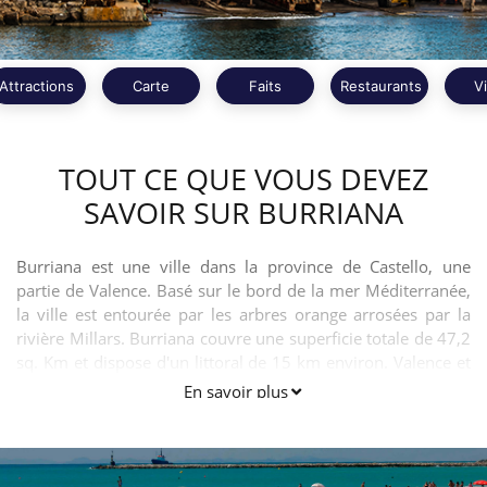
Attractions
Carte
Faits
Restaurants
V
TOUT CE QUE VOUS DEVEZ
SAVOIR SUR BURRIANA
Burriana est une ville dans la province de Castello, une
partie de Valence. Basé sur le bord de la mer Méditerranée,
la ville est entourée par les arbres orange arrosées par la
rivière Millars. Burriana couvre une superficie totale de 47,2
sq. Km et dispose d'un littoral de 15 km environ. Valence et
l'espagnol sont les langues officielles de la ville.
En savoir plus