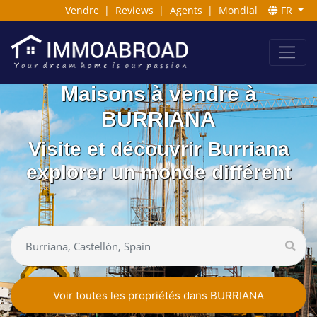
Vendre
|
Reviews
|
Agents
|
Mondial
FR
Maisons à vendre à
BURRIANA
Visite et découvrir Burriana
explorer un monde différent
Voir toutes les propriétés dans BURRIANA