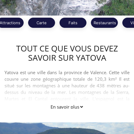
Attractions
Carte
Faits
Restaurants
V
TOUT CE QUE VOUS DEVEZ
SAVOIR SUR YATOVA
Yatova est une ville dans la province de Valence. Cette ville
couvre une zone géographique totale de 120,3 km² Il est
situé sur les montagnes à une hauteur de 438 mètres au-
dessus du niveau de la mer. Les montagnes de la Sierra,
Martes et El Cantal entourent la ville. L'espagnol est la
langue officielle utilisée dans la ville.
En savoir plus