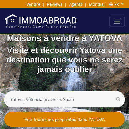
Vendre
|
Reviews
|
Agents
|
Mondial
FR
Maisons à vendre à YATOVA
Visite et découvrir Yatova une
destination que vous ne serez
jamais oublier
Voir toutes les propriétés dans YATOVA