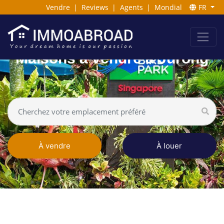
Vendre
|
Reviews
|
Agents
|
Mondial
FR
Maisons à vendre à Jurong
À vendre
À louer