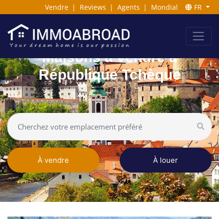
Vendre
|
Reviews
|
Agents
|
Mondial
FR
Maisons à vendre à
République Tchèque
À vendre
À louer