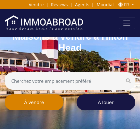
Vendre
|
Reviews
|
Agents
|
Mondial
FR
Maisons à vendre à Hilton
Head
À vendre
À louer