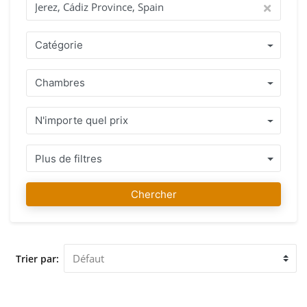
questions. Trouver la maison de vos rêves est notre passion
! Pourquoi acheter avec IMMO ABROAD ? Bénéficiez d'une
équipe d'agents possédant plus de 15 ans d'expérience, qui
Catégorie
parlent votre langue et qui comprennent les lois et les règles
du pays où vous souhaitez acquérir votre propriété. Une
Chambres
sélection de Propriétés bien entretenues situées à Jerez,
Cádiz Province, Spain ou à proximité avec des conseils
professionnels honnêtes qui vous permettent de prendre la
N'importe quel prix
bonne décision . Une fois que vous avez trouvé votre
propriété préférée, vous pouvez compter sur nous, non
seulement pendant le processus d'achat, mais aussi pour
Plus de filtres
vous conseiller et vous aider après l'acquisition si vous en
avez besoin. Chez IMMO ABROAD, notre équipe souhaite
Chercher
que la recherche et l'achat de votre propriété préférée à
Jerez, Cádiz Province, Spain soient un plaisir. Nous vous
accueillons dans notre agence de Jerez, Cádiz Province,
Spain pour vous conseiller et vous assister lors de la visite
Trier par:
des Propriétés que vous avez sélectionnées.