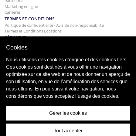
Partenariat
Marketing en ligne
Carrières
TERMES ET CONDITIONS
Politique de confidentialité - Avis de non-responsabilité
Termes et Conditions Locations
BÂTIMENT
Projets
Cookies
ACHAT
Acheter votre maison
Nous utilisons des cookies d’origine et des cookies tiers.
Vendre
Ces cookies sont destinés à vous offrir une navigation
Hypothèque
optimisée sur ce site web et de nous donner un aperçu de
Service de recherche
son utilisation, en vue de l’amélioration des services que
BLOG
nous offrons. En poursuivant votre navigation, nous
Blog
considérons que vous acceptez l’usage des cookies.
Régions du monde entier
Recherches populaires
Gérer les cookies
Tout accepter