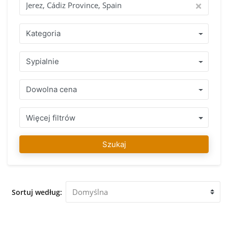
Znalezienie Twojego wymarzonego domu to nasza pasja!
Dlaczego warto kupić poprzez IMMO Abroad? Skorzystaj z
ponad 15-letnegodo świadczenia z zespołem specjalistow,
Kategoria
którzy mówią w Twoim języku i swietnie znaja zasady i
reguły obowiązujące w kraju, w którym chcesz kupić swó
Sypialnie
nieruchomość. Zakres zadbanych nieruchomość w Jerez,
Cádiz Province, Spain lub w bezpośredniej okolicy z uczciwą
porada prfesjonalisty gwarantuje podjecie prawidlowej
Dowolna cena
decyzji. Po znalezieniu swojego ulubionego nieruchomość
można na nas liczyć aby zakupic posiadlos, w trakcie calego
procesu i także długo po tym, mozemy Państwu pomóc w
Więcej filtrów
razie potrzeby. Nasz zespół IMMO Abroad życzy dużo
zabawy w znalezieniu swojego ulubionego nieruchomość w
Szukaj
Jerez, Cádiz Province, Spain. Zapraszamy do naszego biura w
Jerez, Cádiz Province, Spain aby doradzić i pomóc Ci
oglądnac nieruchomości który został przez Ciebie wybrany.
Sortuj według: