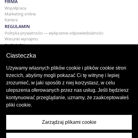
FIRMA
Współpraca
Marketing online
Kariera
REGULAMIN
Polityka prywatności — wyłączenie odpowiedzialności
Warunki wynajmu
BUDYNEK
Projektowanie
Ciasteczka
KUPNO I SPRZEDAŻ
Kupowanie domu
Używamy własnych plików cookie i plików cookie stron
Sprzedaż
trzecich, abyśmy mogli pokazać Ci tę witrynę i lepiej
Hipoteka
zrozumieć, w jaki sposób z niej korzystasz, w celu
Usługa wyszukiwania
ulepszenia oferowanych przez nas usług. Jeśli będziesz
BLOG
kontynuować przeglądanie, uznamy, że zaakceptowałeś
Blog
pliki cookie.
Regiony na całym świecie
Popularne wyszukiwania
Zarządzaj plikami cookie