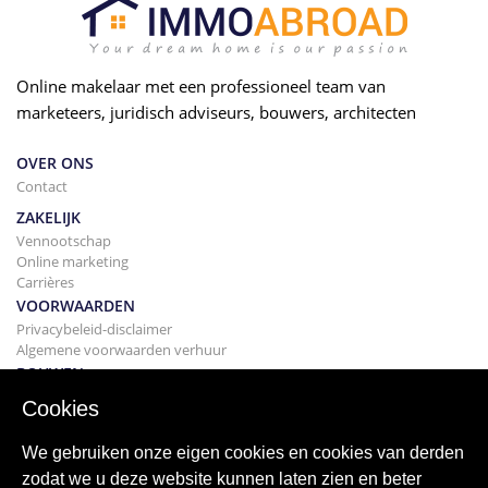
Online makelaar met een professioneel team van
marketeers, juridisch adviseurs, bouwers, architecten
OVER ONS
Contact
ZAKELIJK
Vennootschap
Online marketing
Carrières
VOORWAARDEN
Privacybeleid-disclaimer
Algemene voorwaarden verhuur
BOUWEN
Projecten
Cookies
KOPEN
Uw huis kopen
We gebruiken onze eigen cookies en cookies van derden
Verkopen
zodat we u deze website kunnen laten zien en beter