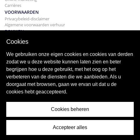
Carrières
VOORWAARDEN
Privacybeleid-disclaimer
Algemene voorwaarden verhuur
BOUWEN
Projecten
Cookies
KOPEN
Uw huis kopen
We gebruiken onze eigen cookies en cookies van derden
Verkopen
zodat we u deze website kunnen laten zien en beter
Hypotheek
begrijpen hoe u deze gebruikt, met het oog op het
Zoekservice
verbeteren van de diensten die we aanbieden. Als u
BLOGGEN
doorgaat met browsen, gaan we ervan uit dat u de
bloggen
cookies hebt geaccepteerd.
Wereldwijde regio's
Populaire zoekopdrachten
Cookies beheren
Accepteer alles
© 2026 ImmoAbroad, all rights reserved.