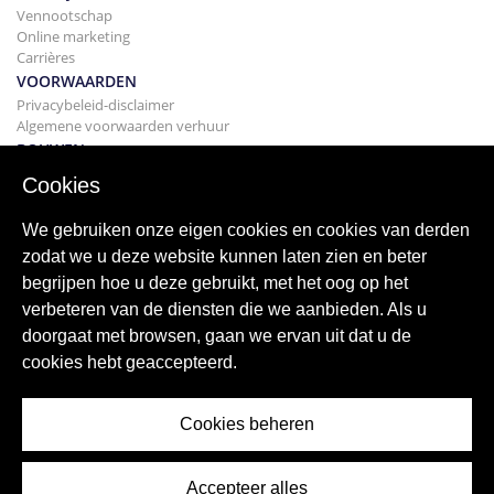
Vennootschap
Online marketing
Carrières
VOORWAARDEN
Privacybeleid-disclaimer
Algemene voorwaarden verhuur
BOUWEN
Projecten
Cookies
KOPEN
Uw huis kopen
We gebruiken onze eigen cookies en cookies van derden
Verkopen
zodat we u deze website kunnen laten zien en beter
Hypotheek
begrijpen hoe u deze gebruikt, met het oog op het
Zoekservice
verbeteren van de diensten die we aanbieden. Als u
BLOGGEN
doorgaat met browsen, gaan we ervan uit dat u de
bloggen
cookies hebt geaccepteerd.
Wereldwijde regio's
Populaire zoekopdrachten
Cookies beheren
Accepteer alles