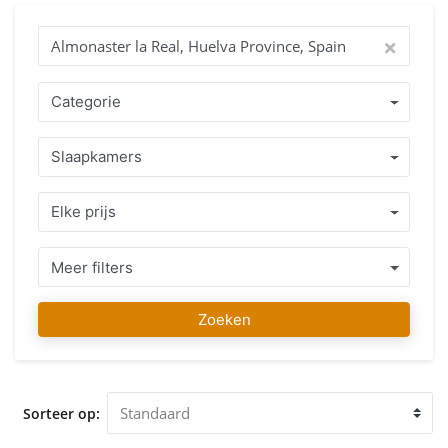
vinden van uw droomhuis is onze passie! Waarom kopen
met IMMO ABROAD? Profiteer van ruim 15 jaar ervaring
met een team van makelaars die uw taal spreken, en het
land waar u in wilt kopen als geen ander kennen. Het
aanbod van goed verzorgde woningen of bouwgrond
Categorie
gelegen in Almonaster la Real, Huelva Province, Spain of
directe omgeving in combinatie met een eerlijk
Slaapkamers
professioneel advies staan garant voor een juiste beslissing.
Vanaf uw eerste contact totdat u uw favoriete woning
gevonden heeft kunt u op ons rekenen, niet alleen bij
Elke prijs
aankoop maar ook lang daarna zullen wij u met advies
bijstaan en waar nodig assisteren. Ons IMMO ABROAD team
wenst u alvast veel plezier met het zoeken naar uw favoriete
Meer filters
woning in Almonaster la Real, Huelva Province, Spain. Wij
ontvangen u graag op onze vestiging in Almonaster la Real,
Zoeken
Huelva Province, Spain voor een vrijblijvend advies en
bezichtiging van de woning die u heeft uitgekozen.
Sorteer op: