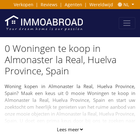
Verkopen
|
Reviews
|
Agenten
|
Wereldwijd
NL
0 Woningen te koop in
Almonaster la Real, Huelva
Province, Spain
Woning kopen in Almonaster la Real, Huelva Province,
Spain? Maak een keus uit 0 mooie Woningen te koop in
Almonaster la Real, Huelva Province, Spain en start uw
zoektocht om heerlijk te genieten van het ruime aanbod van
onze mooie objecten in Almonaster la Real, Huelva Province,
Spain. U doet een prima keus door bij ons te zoeken naar
uw nieuwe droom Woning. Neemt u rustig de tijd en
Lees meer
benader gerust onze makelaars indien u vragen heeft. Het