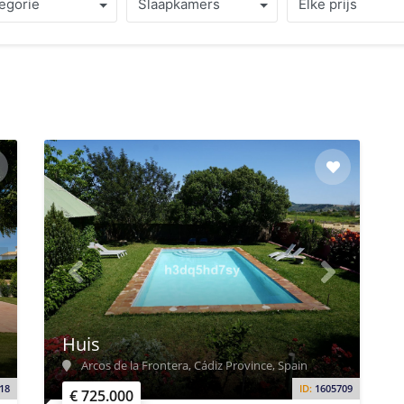
egorie
Slaapkamers
Elke prijs
Huis
Arcos de la Frontera, Cádiz Province, Spain
18
ID:
1605709
€ 725.000