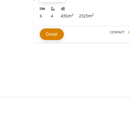
2
2
6
4
435m
2325m
CONTACT
Detail