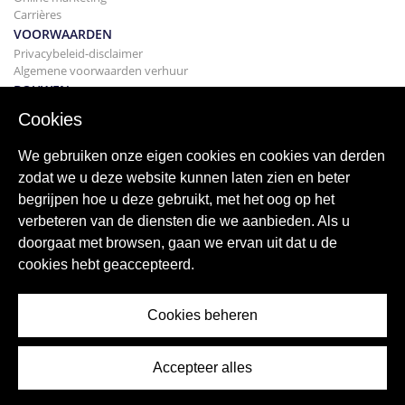
Carrières
VOORWAARDEN
Privacybeleid-disclaimer
Algemene voorwaarden verhuur
BOUWEN
Projecten
Cookies
KOPEN
Uw huis kopen
We gebruiken onze eigen cookies en cookies van derden
Verkopen
zodat we u deze website kunnen laten zien en beter
Hypotheek
begrijpen hoe u deze gebruikt, met het oog op het
Zoekservice
verbeteren van de diensten die we aanbieden. Als u
BLOGGEN
doorgaat met browsen, gaan we ervan uit dat u de
bloggen
cookies hebt geaccepteerd.
Wereldwijde regio's
Populaire zoekopdrachten
Cookies beheren
Accepteer alles
© 2026 ImmoAbroad, all rights reserved.