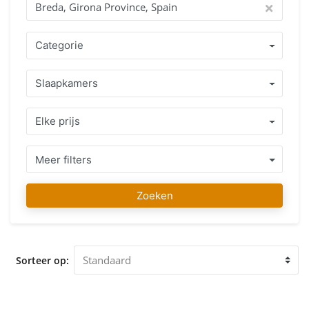
spreken, en het land waar u in wilt kopen als geen ander
kennen. Het aanbod van goed verzorgde woningen of
bouwgrond gelegen in Breda, Girona Province, Spain of
Categorie
directe omgeving in combinatie met een eerlijk
professioneel advies staan garant voor een juiste beslissing.
Slaapkamers
Vanaf uw eerste contact totdat u uw favoriete woning
gevonden heeft kunt u op ons rekenen, niet alleen bij
aankoop maar ook lang daarna zullen wij u met advies
Elke prijs
bijstaan en waar nodig assisteren. Ons IMMO ABROAD team
wenst u alvast veel plezier met het zoeken naar uw favoriete
woning in Breda, Girona Province, Spain. Wij ontvangen u
Meer filters
graag op onze vestiging in Breda, Girona Province, Spain
voor een vrijblijvend advies en bezichtiging van de woning
Zoeken
die u heeft uitgekozen.
Sorteer op: