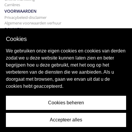
Carrières
VOORWAARDEN
Privacybeleid-disclaimer
Algemene voorwaarden verhuur
BOUWEN
Projecten
Cookies
KOPEN
Uw huis kopen
We gebruiken onze eigen cookies en cookies van derden
Verkopen
zodat we u deze website kunnen laten zien en beter
Hypotheek
begrijpen hoe u deze gebruikt, met het oog op het
Zoekservice
verbeteren van de diensten die we aanbieden. Als u
BLOGGEN
doorgaat met browsen, gaan we ervan uit dat u de
bloggen
cookies hebt geaccepteerd.
Wereldwijde regio's
Populaire zoekopdrachten
Cookies beheren
Accepteer alles
© 2026 ImmoAbroad, all rights reserved.