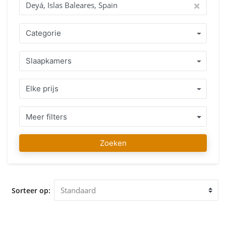
land waar u in wilt kopen als geen ander kennen. Het
aanbod van goed verzorgde woningen of bouwgrond
gelegen in Deyá, Islas Baleares, Spain of directe omgeving in
Categorie
combinatie met een eerlijk professioneel advies staan garant
voor een juiste beslissing. Vanaf uw eerste contact totdat u
Slaapkamers
uw favoriete woning gevonden heeft kunt u op ons rekenen,
niet alleen bij aankoop maar ook lang daarna zullen wij u
met advies bijstaan en waar nodig assisteren. Ons IMMO
Elke prijs
ABROAD team wenst u alvast veel plezier met het zoeken
naar uw favoriete woning in Deyá, Islas Baleares, Spain. Wij
ontvangen u graag op onze vestiging in Deyá, Islas Baleares,
Meer filters
Spain voor een vrijblijvend advies en bezichtiging van de
woning die u heeft uitgekozen.
Zoeken
Sorteer op: