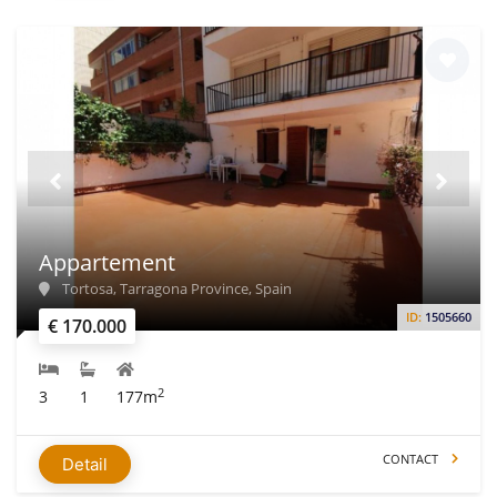
Appartement
Tortosa, Tarragona Province, Spain
ID:
1505660
€ 170.000
2
3
1
177m
CONTACT
Detail