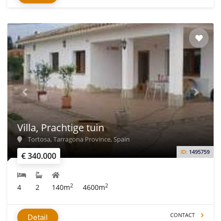
Villa, Prachtige tuin
Tortosa, Tarragona Province, Spain
ID:
1495759
€ 340.000
2
2
4
2
140m
4600m
CONTACT
Detail