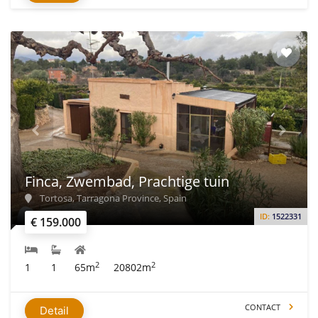
Finca, Zwembad, Prachtige tuin
Tortosa, Tarragona Province, Spain
ID:
1522331
€ 159.000
2
2
1
1
65m
20802m
CONTACT
Detail