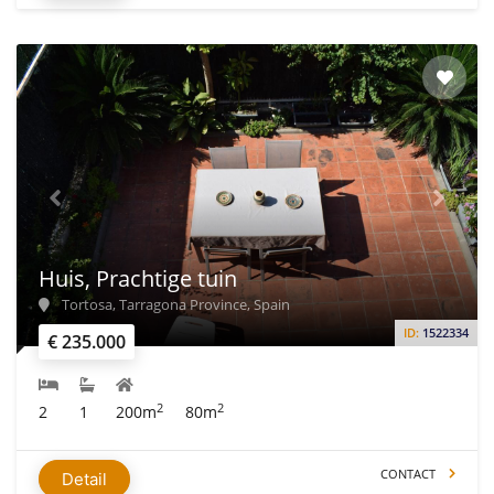
Huis, Prachtige tuin
Tortosa, Tarragona Province, Spain
ID:
1522334
€ 235.000
2
2
2
1
200m
80m
CONTACT
Detail