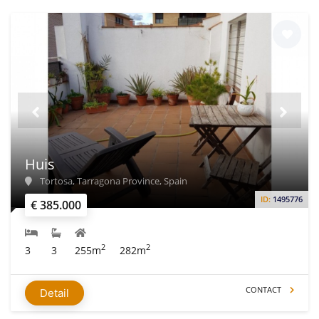
Huis
Tortosa, Tarragona Province, Spain
ID:
1495776
€ 385.000
2
2
3
3
255m
282m
CONTACT
Detail