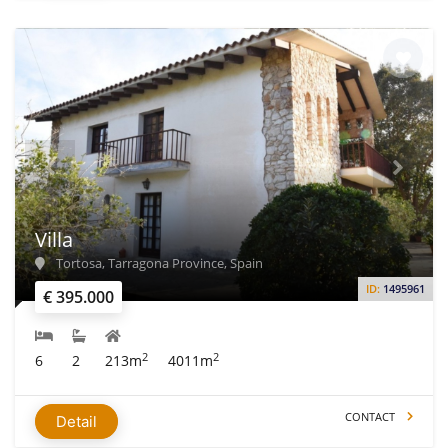
Villa
Tortosa, Tarragona Province, Spain
ID:
1495961
€ 395.000
2
2
6
2
213m
4011m
CONTACT
Detail