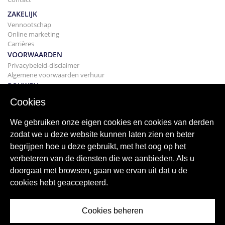
ZAKELIJK
Vennootschap
Online marketing
Carrières
VOORWAARDEN
Privacybeleid-disclaimer
Algemene voorwaarden verhuur
BOUWEN
Projecten
Cookies
KOPEN
Uw huis kopen
We gebruiken onze eigen cookies en cookies van derden
Verkopen
zodat we u deze website kunnen laten zien en beter
Hypotheek
begrijpen hoe u deze gebruikt, met het oog op het
Zoekservice
verbeteren van de diensten die we aanbieden. Als u
BLOGGEN
doorgaat met browsen, gaan we ervan uit dat u de
bloggen
cookies hebt geaccepteerd.
Wereldwijde regio's
Populaire zoekopdrachten
Cookies beheren