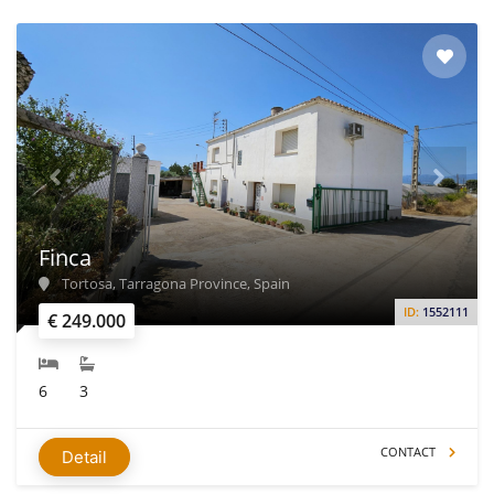
Finca
Tortosa, Tarragona Province, Spain
ID:
1552111
€ 249.000
6
3
CONTACT
Detail