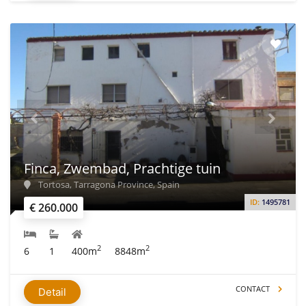
Finca, Zwembad, Prachtige tuin
Tortosa, Tarragona Province, Spain
ID:
1495781
€ 260.000
2
2
6
1
400m
8848m
CONTACT
Detail