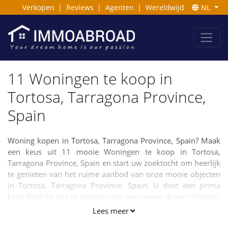
Verkopen
|
Reviews
|
Agenten
|
Wereldwijd
NL
11 Woningen te koop in
Tortosa, Tarragona Province,
Spain
Woning kopen in Tortosa, Tarragona Province, Spain? Maak
een keus uit 11 mooie Woningen te koop in Tortosa,
Tarragona Province, Spain en start uw zoektocht om heerlijk
te genieten van het ruime aanbod van onze mooie objecten
in Tortosa, Tarragona Province, Spain. U doet een prima
keus door bij ons te zoeken naar uw nieuwe droom Woning.
Neemt u rustig de tijd en benader gerust onze makelaars
Lees meer
indien u vragen heeft. Het vinden van uw droomhuis is onze