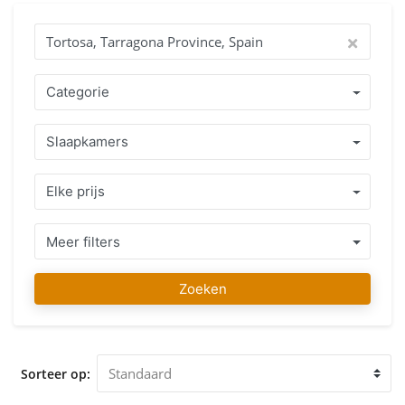
passie! Waarom kopen met IMMO ABROAD? Profiteer van
ruim 15 jaar ervaring met een team van makelaars die uw
taal spreken, en het land waar u in wilt kopen als geen ander
kennen. Het aanbod van goed verzorgde woningen of
bouwgrond gelegen in Tortosa, Tarragona Province, Spain of
Categorie
directe omgeving in combinatie met een eerlijk
professioneel advies staan garant voor een juiste beslissing.
Slaapkamers
Vanaf uw eerste contact totdat u uw favoriete woning
gevonden heeft kunt u op ons rekenen, niet alleen bij
aankoop maar ook lang daarna zullen wij u met advies
Elke prijs
bijstaan en waar nodig assisteren. Ons IMMO ABROAD team
wenst u alvast veel plezier met het zoeken naar uw favoriete
woning in Tortosa, Tarragona Province, Spain. Wij
Meer filters
ontvangen u graag op onze vestiging in Tortosa, Tarragona
Province, Spain voor een vrijblijvend advies en bezichtiging
Zoeken
van de woning die u heeft uitgekozen.
Sorteer op: