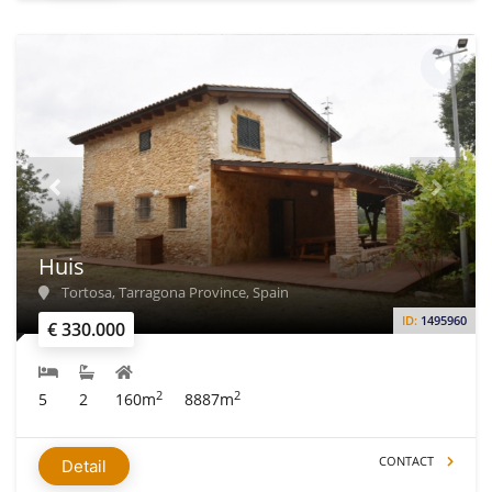
Huis
Tortosa, Tarragona Province, Spain
ID:
1495960
€ 330.000
2
2
5
2
160m
8887m
CONTACT
Detail