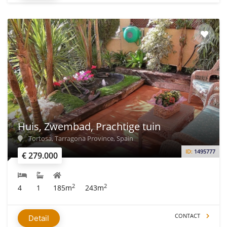
Huis, Zwembad, Prachtige tuin
Tortosa, Tarragona Province, Spain
ID:
1495777
€ 279.000
2
2
4
1
185m
243m
CONTACT
Detail