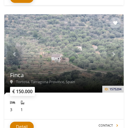
Finca
Tortosa, Tarragona Province, Spain
ID:
1575204
€ 150.000
3
1
CONTACT
Detail