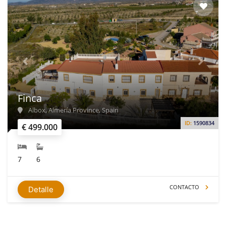
Finca
Albox, Almería Province, Spain
ID:
1590834
€ 499.000
7
6
CONTACTO
Detalle