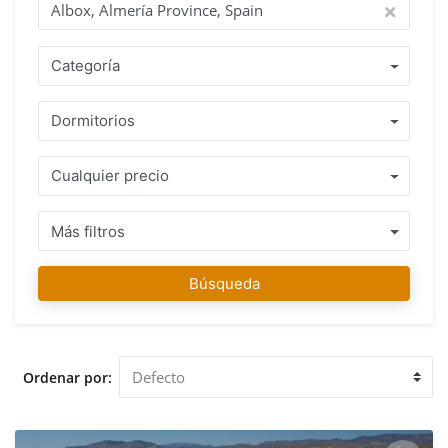
contacto con nuestros agentes en cualquier momento.
¡Encontrar su casa de ensueño es nuestra pasión! ¿Por qué
comprar con IMMO ABROAD? Benefíciese de más de 15
Categoría
años de experiencia con un equipo de agentes que hablen
su idioma y entienden las reglas y políticas del país donde
Dormitorios
desea comprar su propiedad. Una gama de propiedades
bien mantenidas situadas en Albox, Almería Province, Spain
o en el área inmediata con un consejo profesional honesto
Cualquier precio
le garantiza tomar la decisión correcta. Una vez que haya
encontrado su propiedad puede contar con nosotros para su
compra, no sólo durante el proceso de compra, sino
Más filtros
también después ya que le ayudaremos con el
asesoramiento cuando sea necesario. Nuestro equipo en
Búsqueda
IMMO ABROAD le desea mucha diversión en la búsqueda
de su favorita propiedad en Albox, Almería Province, Spain.
Le damos la bienvenida a nuestra oficina en Albox, Almería
Province, Spain para asesorarle y ayudarle a visitar las
Ordenar por:
propiedades que seleccionó.