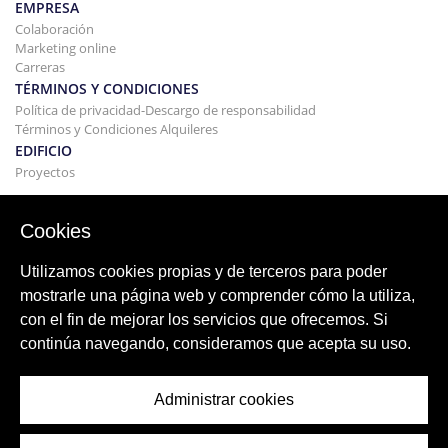
EMPRESA
Colaboración
Marketing online
Carreras
TÉRMINOS Y CONDICIONES
Política de privacidad-Descargo de responsabilidad
Términos y Condiciones Alquileres
EDIFICIO
Proyectos
COMPRAR Y VENDER
Comprando tu casa
Cookies
Vender
Hipoteca
Utilizamos cookies propias y de terceros para poder
Servicio de búsqueda
mostrarle una página web y comprender cómo la utiliza,
BLOG
con el fin de mejorar los servicios que ofrecemos. Si
Blog
continúa navegando, consideramos que acepta su uso.
Regiones de todo el mundo
Búsquedas populares
Administrar cookies