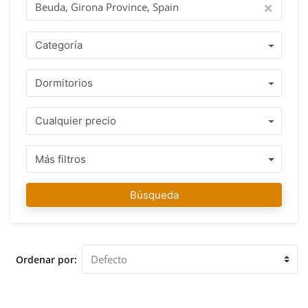
contacto con nuestros agentes en cualquier momento.
¡Encontrar su casa de ensueño es nuestra pasión! ¿Por qué
comprar con IMMO ABROAD? Benefíciese de más de 15
Categoría
años de experiencia con un equipo de agentes que hablen
su idioma y entienden las reglas y políticas del país donde
Dormitorios
desea comprar su propiedad. Una gama de propiedades
bien mantenidas situadas en Beuda, Girona Province, Spain
o en el área inmediata con un consejo profesional honesto
Cualquier precio
le garantiza tomar la decisión correcta. Una vez que haya
encontrado su propiedad puede contar con nosotros para su
compra, no sólo durante el proceso de compra, sino
Más filtros
también después ya que le ayudaremos con el
asesoramiento cuando sea necesario. Nuestro equipo en
Búsqueda
IMMO ABROAD le desea mucha diversión en la búsqueda
de su favorita propiedad en Beuda, Girona Province, Spain.
Le damos la bienvenida a nuestra oficina en Beuda, Girona
Province, Spain para asesorarle y ayudarle a visitar las
Ordenar por:
propiedades que seleccionó.