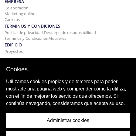
EMPRESA
Colaboración
Marketing online
Carreras
TÉRMINOS Y CONDICIONES
Política de privacidad-Descargo de responsabilidad
Términos y Condiciones Alquileres
EDIFICIO
Proyectos
COMPRAR Y VENDER
Comprando tu casa
Cookies
Vender
Hipoteca
Utilizamos cookies propias y de terceros para poder
Servicio de búsqueda
mostrarle una página web y comprender cómo la utiliza,
BLOG
con el fin de mejorar los servicios que ofrecemos. Si
Blog
continúa navegando, consideramos que acepta su uso.
Regiones de todo el mundo
Búsquedas populares
Administrar cookies