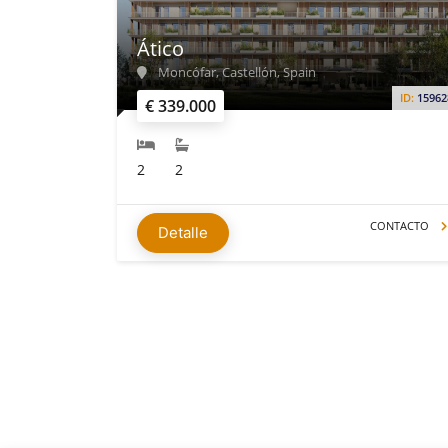
Ático
Moncófar, Castellón, Spain
ID:
15962
€ 339.000
2
2
CONTACTO
Detalle