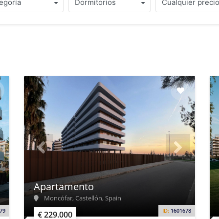
egoría
Dormitorios
Cualquier preci
Apartamento
Moncófar, Castellón, Spain
79
ID:
1601678
€ 229.000