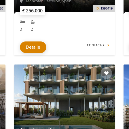
Moncófar, Castellón, Spain
20
ID:
1596419
€ 256.000
3
2
CONTACTO
Detalle