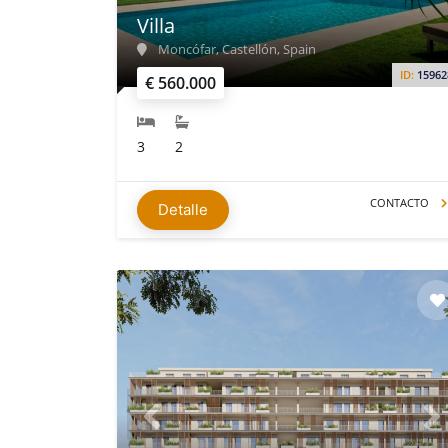
Villa
Moncófar, Castellón, Spain
ID:
15962
€ 560.000
3
2
CONTACTO
Detalle