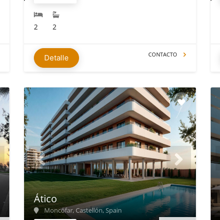
2
2
CONTACTO
Detalle
Ático
Moncófar, Castellón, Spain