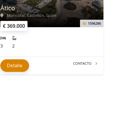
Ático
Moncófar, Castellón, Spain
ID:
1596286
€ 369.000
3
2
CONTACTO
Detalle