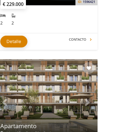
ID:
1596421
€ 229.000
2
2
CONTACTO
Detalle
Apartamento