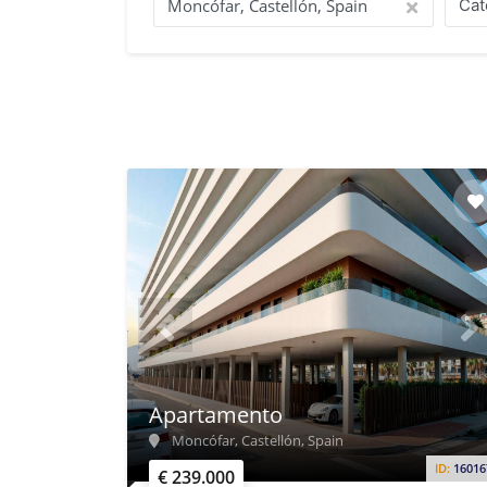
Cat
Apartamento
Moncófar, Castellón, Spain
ID:
16016
€ 239.000