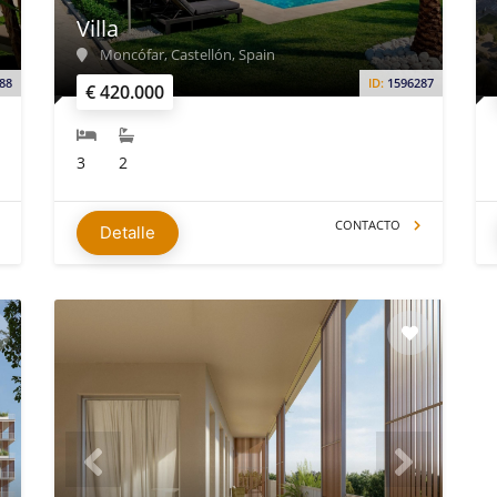
Villa
Moncófar, Castellón, Spain
88
ID:
1596287
€ 420.000
3
2
CONTACTO
Detalle