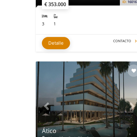
ID:
16016
€ 353.000
3
1
CONTACTO
Detalle
Ático