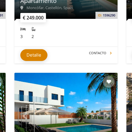
Apartamento
Moncófar, Castellón, Spain
91
ID:
1596290
€ 249.000
3
2
CONTACTO
Detalle