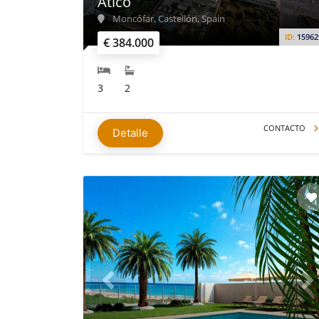
Ático
Moncófar, Castellón, Spain
ID:
15962
€ 384.000
3
2
CONTACTO
Detalle