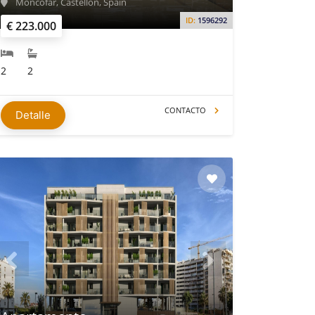
Moncófar, Castellón, Spain
ID:
1596292
€ 223.000
2
2
CONTACTO
Detalle