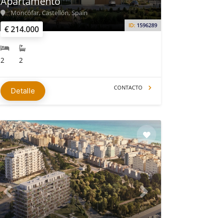
Apartamento
Moncófar, Castellón, Spain
ID:
1596289
€ 214.000
2
2
CONTACTO
Detalle