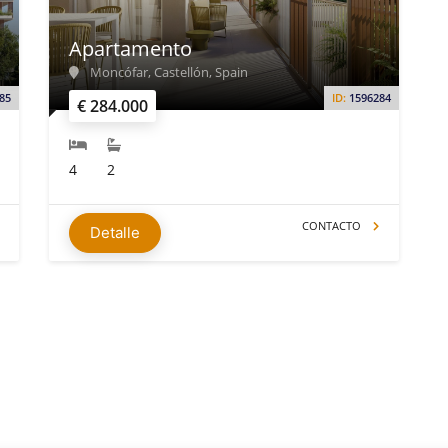
Apartamento
Moncófar, Castellón, Spain
85
ID:
1596284
€ 284.000
4
2
CONTACTO
Detalle