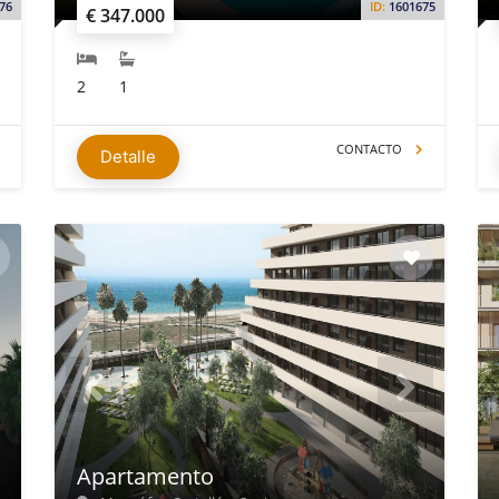
76
ID:
1601675
€ 347.000
2
1
CONTACTO
Detalle
Apartamento