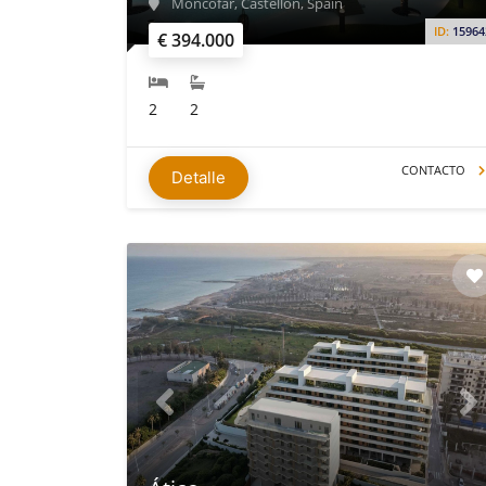
Moncófar, Castellón, Spain
ID:
15964
€ 394.000
2
2
CONTACTO
Detalle