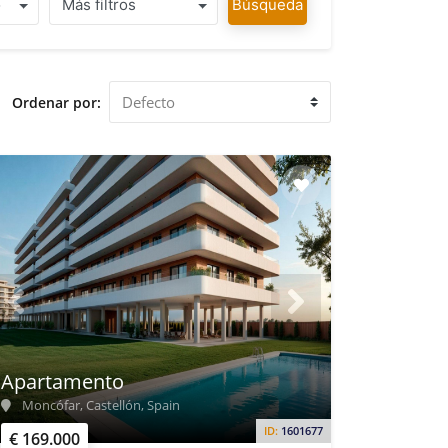
o
Más filtros
Búsqueda
Ordenar por:
Apartamento
Moncófar, Castellón, Spain
ID:
1601677
€ 169.000