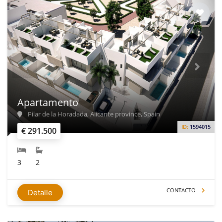
Apartamento
Pilar de la Horadada, Alicante province, Spain
ID:
1594015
€ 291.500
3
2
CONTACTO
Detalle