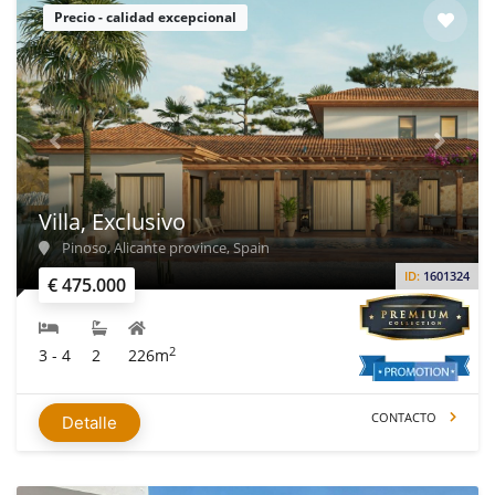
Precio - calidad excepcional
Villa, Exclusivo
Pinoso, Alicante province, Spain
ID:
1601324
€ 475.000
2
3 - 4
2
226m
CONTACTO
Detalle