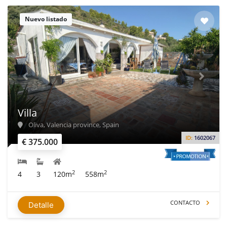
Nuevo listado
Villa
Oliva, Valencia province, Spain
ID:
1602067
€ 375.000
2
2
4
3
120m
558m
CONTACTO
Detalle