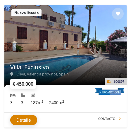
Nuevo listado
Villa, Exclusivo
Oliva, Valencia province, Spain
ID:
1600897
€ 450.000
2
2
3
3
187m
2400m
CONTACTO
Detalle