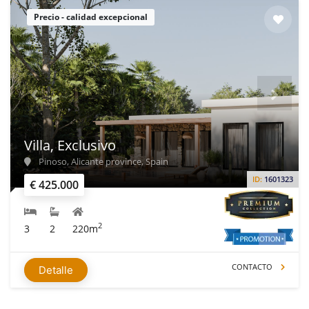
Precio - calidad excepcional
Villa, Exclusivo
Pinoso, Alicante province, Spain
ID:
1601323
€ 425.000
2
3
2
220m
CONTACTO
Detalle