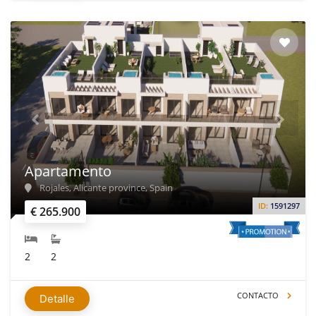
Apartamento
Rojales, Alicante province, Spain
ID:
1591297
€ 265.900
2
2
CONTACTO
Detalle