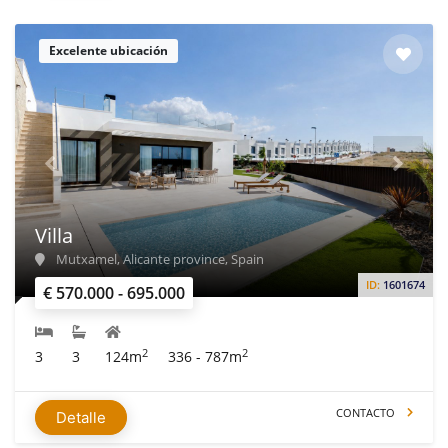
Excelente ubicación
Villa
Mutxamel, Alicante province, Spain
ID:
1601674
€ 570.000 - 695.000
2
2
3
3
124m
336 - 787m
CONTACTO
Detalle