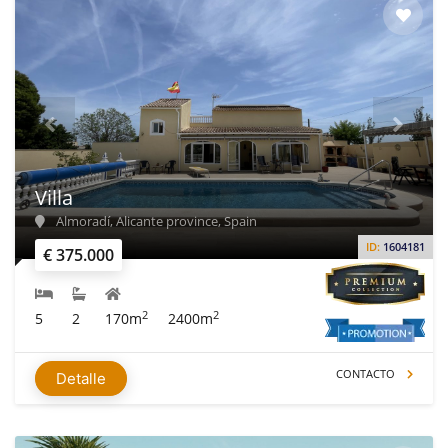
Villa
Almoradí, Alicante province, Spain
ID:
1604181
€ 375.000
2
2
5
2
170m
2400m
CONTACTO
Detalle