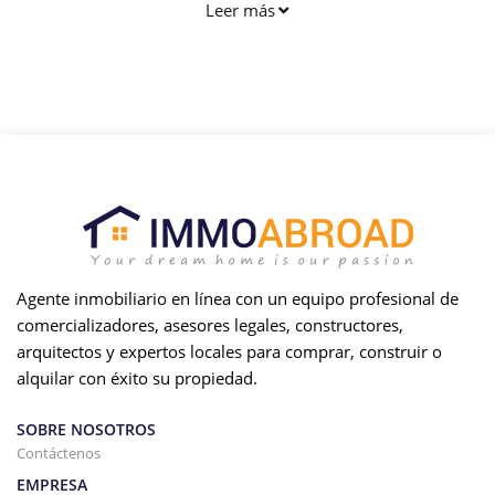
esforzamos en ofrecer a nuestros clientes una gama
Leer más
completa para que puedas disfrutar de tu hogar en la
Comunidad Valencia sin preocupaciones.
Agente inmobiliario en línea con un equipo profesional de
comercializadores, asesores legales, constructores,
arquitectos y expertos locales para comprar, construir o
alquilar con éxito su propiedad.
SOBRE NOSOTROS
Contáctenos
EMPRESA