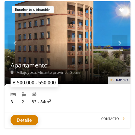
Excelente ubicación
Apartamento
Villajoyosa, Alicante province, Spain
ID:
1601693
€ 500.000 - 550.000
2
3
2
83 - 84m
CONTACTO
Detalle