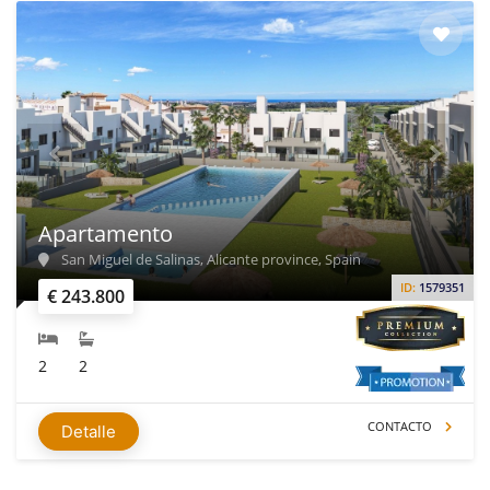
Apartamento
San Miguel de Salinas, Alicante province, Spain
ID:
1579351
€ 243.800
2
2
CONTACTO
Detalle