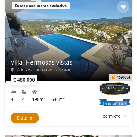
Excepcionalmente exclusivo
Villa, Hermosas vistas
Ador, Valencia province, Spain
ID:
1596064
€ 480.000
2
2
4
4
198m
646m
CONTACTO
Detalle