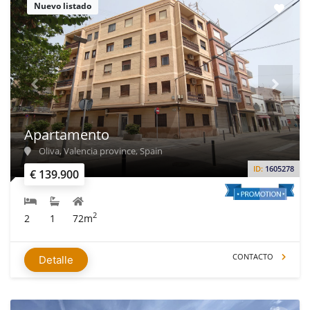
Nuevo listado
Apartamento
Oliva, Valencia province, Spain
ID:
1605278
€ 139.900
2
2
1
72m
CONTACTO
Detalle