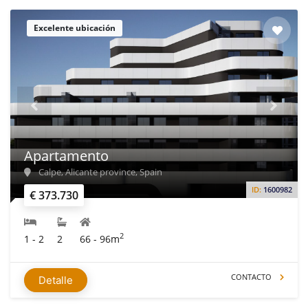
Excelente ubicación
Apartamento
Calpe, Alicante province, Spain
ID:
1600982
€ 373.730
2
1 - 2
2
66 - 96m
CONTACTO
Detalle