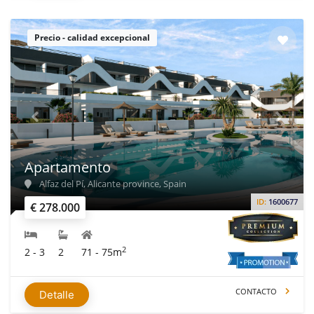
Precio - calidad excepcional
Apartamento
Alfaz del Pí, Alicante province, Spain
ID:
1600677
€ 278.000
2
2 - 3
2
71 - 75m
CONTACTO
Detalle