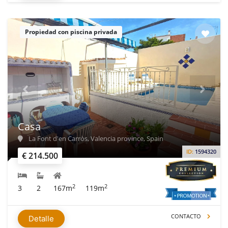
Propiedad con piscina privada
Casa
La Font d'en Carròs, Valencia province, Spain
ID:
1594320
€ 214.500
2
2
3
2
167m
119m
CONTACTO
Detalle