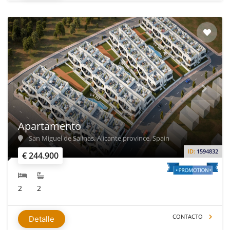
Apartamento
San Miguel de Salinas, Alicante province, Spain
ID:
1594832
€ 244.900
2
2
CONTACTO
Detalle