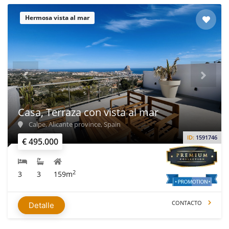
Hermosa vista al mar
Casa, Terraza con vista al mar
Calpe, Alicante province, Spain
ID:
1591746
€ 495.000
2
3
3
159m
CONTACTO
Detalle