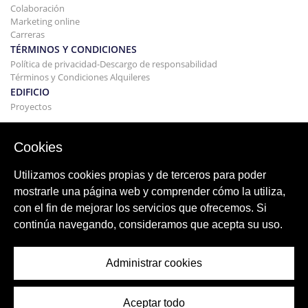
Colaboración
Marketing online
Carreras
TÉRMINOS Y CONDICIONES
Política de privacidad-Descargo de responsabilidad
Términos y Condiciones Alquileres
EDIFICIO
Proyectos
COMPRAR Y VENDER
Comprando tu casa
Cookies
Vender
Hipoteca
Utilizamos cookies propias y de terceros para poder
Servicio de búsqueda
mostrarle una página web y comprender cómo la utiliza,
BLOG
con el fin de mejorar los servicios que ofrecemos. Si
Blog
continúa navegando, consideramos que acepta su uso.
Regiones de todo el mundo
Búsquedas populares
Administrar cookies
Aceptar todo