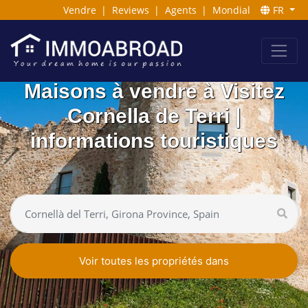
Vendre
|
Reviews
|
Agents
|
Mondial
FR
Maisons à vendre à Visitez
Cornella de Terri |
informations touristiques
Voir toutes les propriétés dans