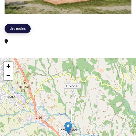
Lire moins
+
−