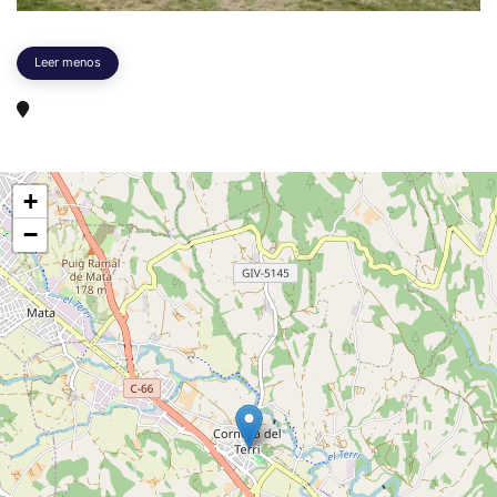
Leer menos
+
−