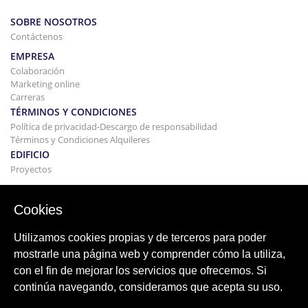
SOBRE NOSOTROS
Contáctenos
EMPRESA
Colaboración
Marketing online
Carreras
TÉRMINOS Y CONDICIONES
Política de privacidad-Descargo de responsabilidad
Términos y Condiciones Alquileres
EDIFICIO
Proyectos
COMPRAR Y VENDER
Comprando tu casa
Cookies
Vender
Hipoteca
Utilizamos cookies propias y de terceros para poder
Servicio de búsqueda
mostrarle una página web y comprender cómo la utiliza,
BLOG
con el fin de mejorar los servicios que ofrecemos. Si
Blog
continúa navegando, consideramos que acepta su uso.
Regiones de todo el mundo
Búsquedas populares