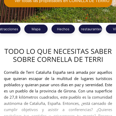
Ver todas las propiedades en CORNILLA DE TERRIO
atracciones
Mapa
Hechos
restaurantes
V
TODO LO QUE NECESITAS SABER
SOBRE CORNELLA DE TERRI
Cornellà de Terri Cataluña España será amada por aquellos
que quieran escapar de la multitud de lugares turísticos
poblados y quieran pasar unos días en paz y serenidad. Este
es un pueblo de la provincia de Girona. Con una superficie
de 27,8 kilómetros cuadrados, este pueblo es la comunidad
autónoma de Cataluña, España. Entonces, ¿está cansado de
cumplir objetivos y asistir a conferencias? ¿Quieres
revitalizar tus sentidos y rejuvenecer tu mente? Reserva