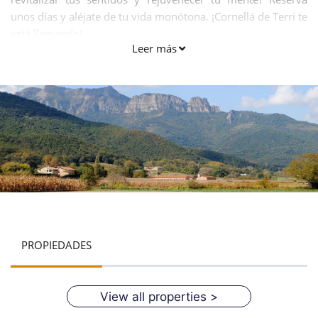
unos días y aléjate de tu vida monótona. ¡Cornellá de Terri te
está llamando!
Leer más
PROPIEDADES
View all properties >