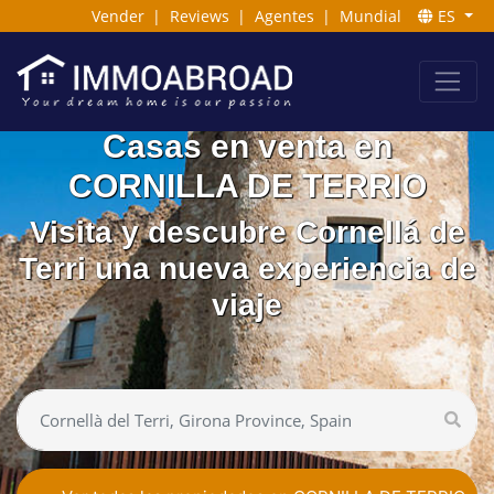
Vender
|
Reviews
|
Agentes
|
Mundial
ES
Casas en venta en
CORNILLA DE TERRIO
Visita y descubre Cornellá de
Terri una nueva experiencia de
viaje