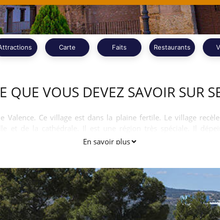
Attractions
Carte
Faits
Restaurants
V
E QUE VOUS DEVEZ SAVOIR SUR 
e Valence. Ce village est dans la plaine fertile. Le village recè
le et de la cathédrale. Il est une région très spéciale. Il dép
 musulmans.
En savoir plus