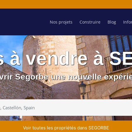
Nos projets
Construire
Blog
Info
s à vendre à 
uvrir Segorbe une nouvelle expér
Voir toutes les propriétés dans SEGORBE