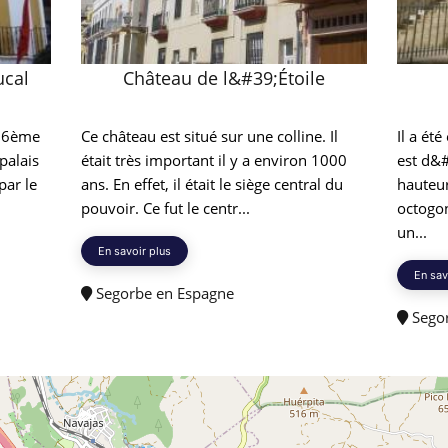
ucal
Château de l&#39;Étoile
 16ème
Ce château est situé sur une colline. Il
Il a ét
 palais
était très important il y a environ 1000
est d&
par le
ans. En effet, il était le siège central du
hauteur
pouvoir. Ce fut le centr...
octogon
un...
En savoir plus
En sav
Segorbe en Espagne
Segor