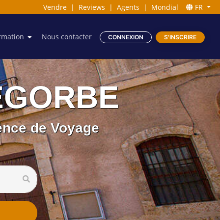
Vendre
|
Reviews
|
Agents
|
Mondial
FR
rmation
Nous contacter
CONNEXION
S'INSCRIRE
SEGORBE
ience de Voyage