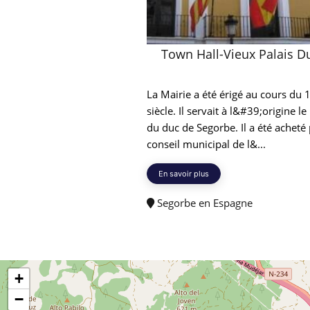
Town Hall-Vieux Palais D
La Mairie a été érigé au cours du
siècle. Il servait à l&#39;origine le
du duc de Segorbe. Il a été acheté 
conseil municipal de l&...
En savoir plus
Segorbe en Espagne
+
−