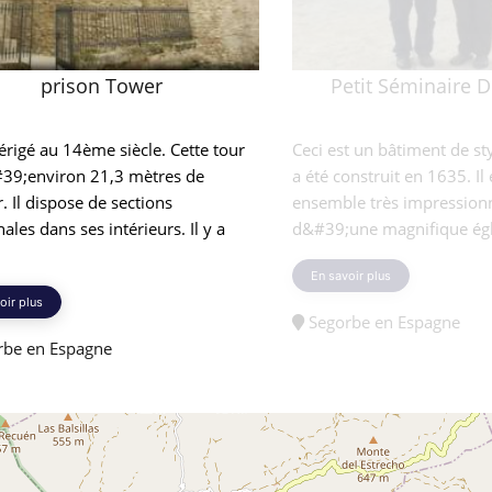
prison Tower
Petit Séminaire 
é érigé au 14ème siècle. Cette tour
Ceci est un bâtiment de sty
#39;environ 21,3 mètres de
a été construit en 1635. Il 
. Il dispose de sections
ensemble très impressionn
ales dans ses intérieurs. Il y a
d&#39;une magnifique églis
En savoir plus
oir plus
Segorbe en Espagne
be en Espagne