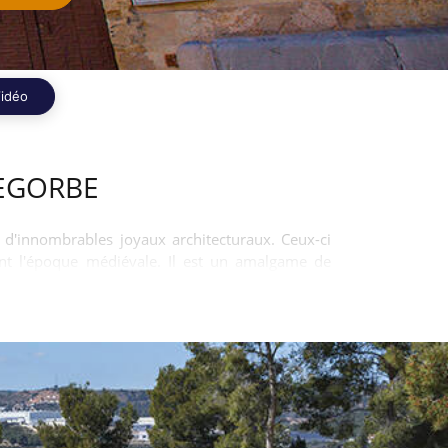
idéo
SEGORBE
le d'innombrables joyaux architecturaux. Ceux-ci
eint l'époque médiévale. Il est un amalgame de