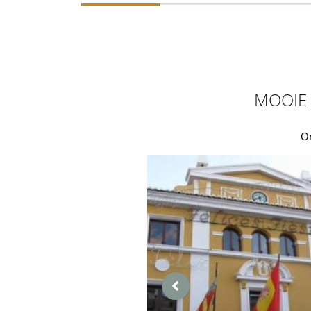
MOOIE 
On