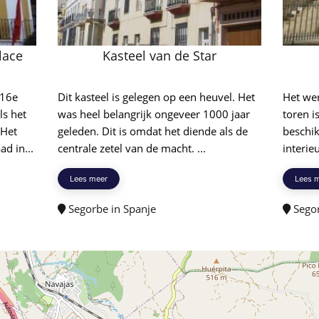
lace
Kasteel van de Star
 16e
Dit kasteel is gelegen op een heuvel. Het
Het we
ls het
was heel belangrijk ongeveer 1000 jaar
toren i
 Het
geleden. Dit is omdat het diende als de
beschik
d in...
centrale zetel van de macht. ...
interieu
Lees meer
Lees 
Segorbe in Spanje
Segor