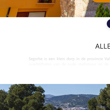
ALL
Segorbe is een klein dorp in de provincie Val
overblijfselen van de oude stadsmuur en de 
verschillende culturen, zoals de christenen en 