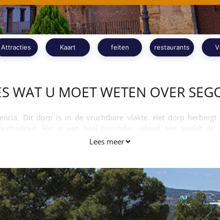
Attracties
Kaart
feiten
restaurants
V
ES WAT U MOET WETEN OVER SEG
encia. Dit dorp is in de vruchtbare vlakte. Het dorp herbergt t
kathedraal. Het is een heel bijzonder gebied. Het beeldt d
moslims.
Lees meer