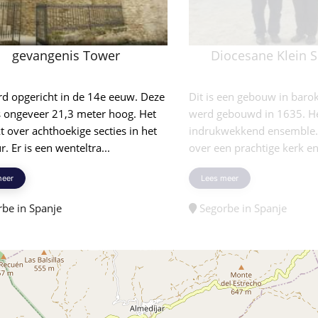
gevangenis Tower
Diocesane Klein 
rd opgericht in de 14e eeuw. Deze
Dit is een gebouw in barokk
s ongeveer 21,3 meter hoog. Het
werd gebouwd in 1635. Het
t over achthoekige secties in het
indrukwekkend ensemble. 
r. Er is een wenteltra...
over een prachtige kerk en
meer
Lees meer
be in Spanje
Segorbe in Spanje