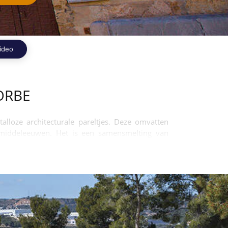
ideo
ORBE
alloze architecturale pareltjes. Deze omvatten
e middeleeuwen. Het is een samensmelting van