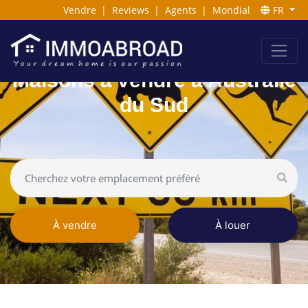
Vendre
|
Reviews
|
Agents
|
Mondial
FR
Maisons à vendre à Australie
du Sud
À vendre
À louer