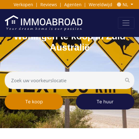
Verkopen
|
Reviews
|
Agenten
|
Wereldwijd
NL
Woningen te koop in Zuid
Australië
Te koop
Te huur