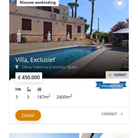
Nieuwe aanbieding
Villa, Exclusief
Oliva, Valencia province, Spain
ID:
1600897
€ 450.000
2
2
3
3
187m
2400m
CONTACT
Detail