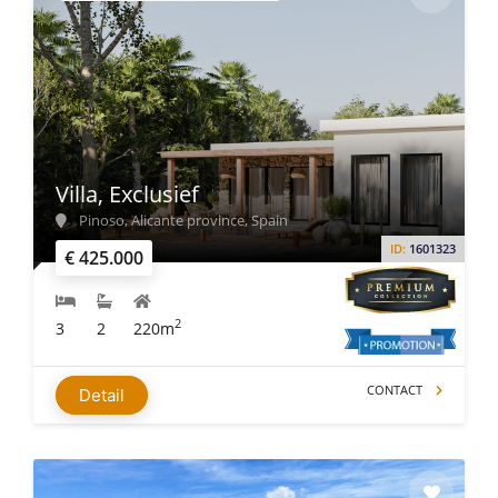
Villa, Exclusief
Pinoso, Alicante province, Spain
ID:
1601323
€ 425.000
2
3
2
220m
CONTACT
Detail