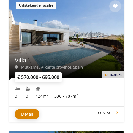
Uitstekende locatie
Villa
Mutxamel, Alicante province, Spain
ID:
1601674
€ 570.000 - 695.000
2
2
3
3
124m
336 - 787m
CONTACT
Detail