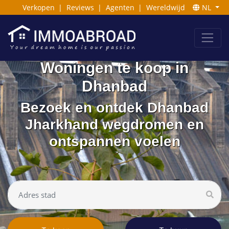
Verkopen
|
Reviews
|
Agenten
|
Wereldwijd
NL
Woningen te koop in
Dhanbad
Bezoek en ontdek Dhanbad
Jharkhand wegdromen en
ontspannen voelen