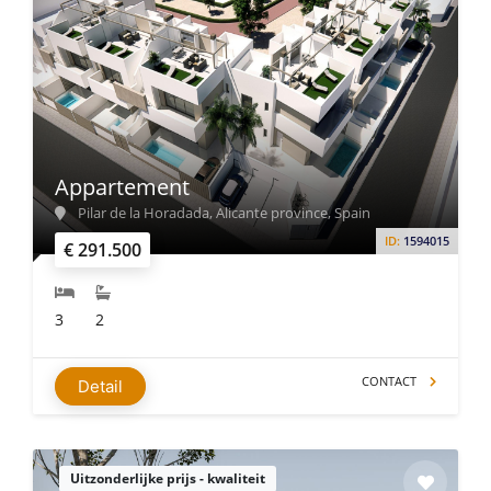
Appartement
Pilar de la Horadada, Alicante province, Spain
ID:
1594015
€ 291.500
3
2
CONTACT
Detail
Uitzonderlijke prijs - kwaliteit