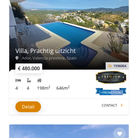
Villa, Prachtig uitzicht
Ador, Valencia province, Spain
ID:
1596064
€ 480.000
2
2
4
4
198m
646m
CONTACT
Detail