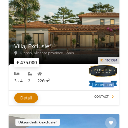
Villa, Exclusief
Pinoso, Alicante province, Spain
ID:
1601324
€ 475.000
2
3 - 4
2
226m
CONTACT
Detail
Uitzonderlijk exclusief