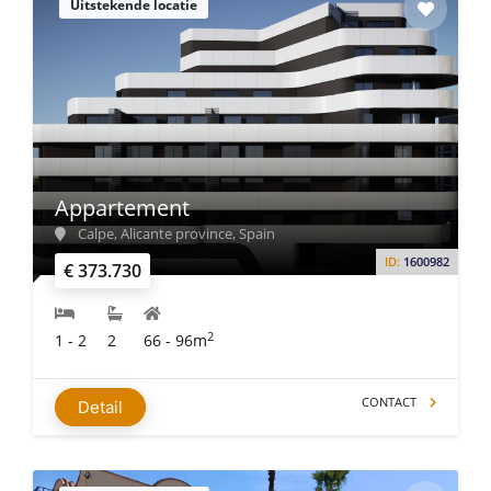
Uitstekende locatie
Appartement
Calpe, Alicante province, Spain
ID:
1600982
€ 373.730
2
1 - 2
2
66 - 96m
CONTACT
Detail