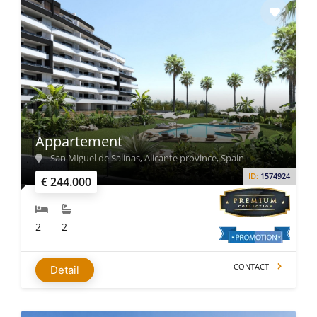
Appartement
San Miguel de Salinas, Alicante province, Spain
ID:
1574924
€ 244.000
2
2
CONTACT
Detail