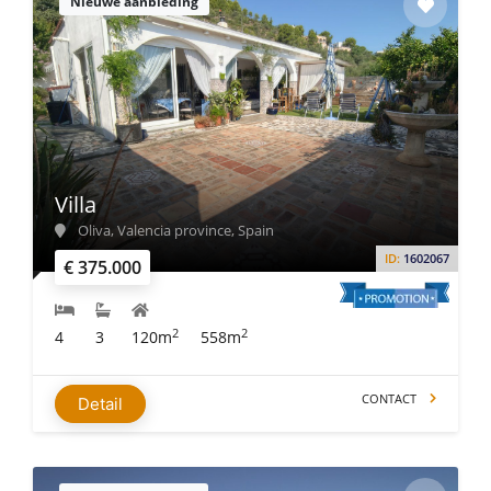
Nieuwe aanbieding
Villa
Oliva, Valencia province, Spain
ID:
1602067
€ 375.000
2
2
4
3
120m
558m
CONTACT
Detail