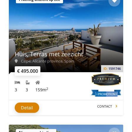
Huis, Terras met zeezicht
Calpe, Alicante province, Spain
ID:
1591746
€ 495.000
2
3
3
159m
CONTACT
Detail