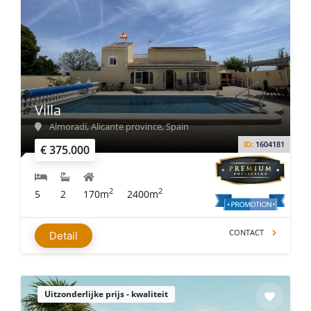
Villa
Almoradí, Alicante province, Spain
ID:
1604181
€ 375.000
2
2
5
2
170m
2400m
CONTACT
Detail
Uitzonderlijke prijs - kwaliteit