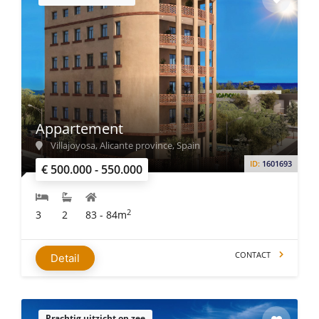
Appartement
Villajoyosa, Alicante province, Spain
ID:
1601693
€ 500.000 - 550.000
2
3
2
83 - 84m
CONTACT
Detail
Prachtig uitzicht op zee