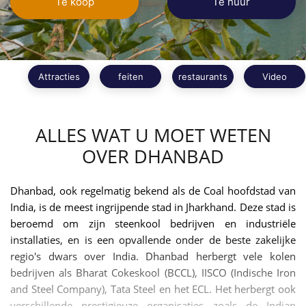
Te koop
Te huur
Attracties
feiten
restaurants
Video
ALLES WAT U MOET WETEN
OVER DHANBAD
Dhanbad, ook regelmatig bekend als de Coal hoofdstad van
India, is de meest ingrijpende stad in Jharkhand. Deze stad is
beroemd om zijn steenkool bedrijven en industriële
installaties, en is een opvallende onder de beste zakelijke
regio's dwars over India. Dhanbad herbergt vele kolen
bedrijven als Bharat Cokeskool (BCCL), IISCO (Indische Iron
and Steel Company), Tata Steel en het ECL. Het herbergt ook
verschillende prestigieuze organisaties zoals de Indian