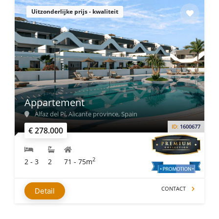
Uitzonderlijke prijs - kwaliteit
Appartement
Alfaz del Pí, Alicante province, Spain
ID:
1600677
€ 278.000
2
2 - 3
2
71 - 75m
CONTACT
Detail