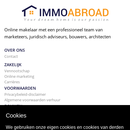
Online makelaar met een professioneel team van
marketeers, juridisch adviseurs, bouwers, architecten
OVER ONS
Contact
ZAKELIJK
Vennootschap
Online marketing
Carrières
VOORWAARDEN
Privacybeleid-disclaimer
Algemene voorwaarden verhuur
BOUWEN
Projecten
Cookies
KOPEN
Uw huis kopen
We gebruiken onze eigen cookies en cookies van derden