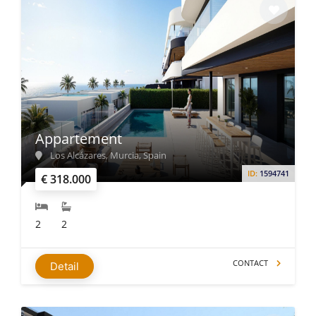
Appartement
Los Alcázares, Murcia, Spain
ID:
1594741
€ 318.000
2
2
CONTACT
Detail