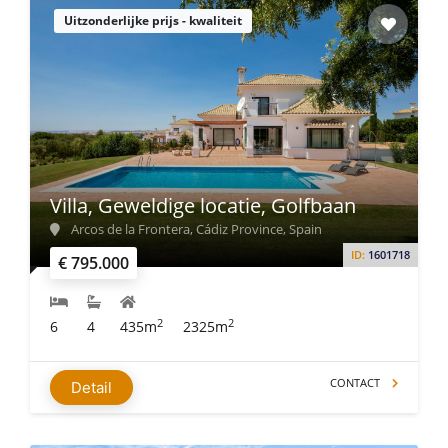
Uitzonderlijke prijs - kwaliteit
Villa, Geweldige locatie, Golfbaan
Arcos de la Frontera, Cádiz Province, Spain
ID:
1601718
€ 795.000
2
2
6
4
435m
2325m
CONTACT
Detail