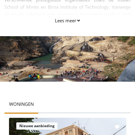
School of Mines en Birsa Institute of Technology. Vanwege
de brede nabijheid van steenkool, het bereik rond is heel
Lees meer
weinig geschikt voor landbouw. Vervolgens heeft de
algemene bevolking hier op terug te vallen visteelt (hoek
cultiveren) en zijdeteelt (zijde generatie) voor hun beroep.
Deze stad is een vlekkeloze verbinding van natuur en
innovatie. Terwijl van de ene gezichtspunt de enorme kolen
bedrijven schok voor je, aan de andere kant, de rijke scène
herstelt uw geest.
WONINGEN
Nieuwe aanbieding