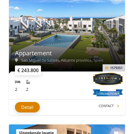
Appartement
San Miguel de Salinas, Alicante province, Spain
ID:
1579351
€ 243.800
2
2
CONTACT
Detail
Uitstekende locatie