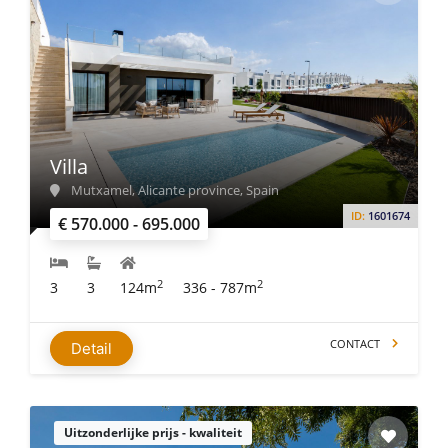
Villa
Mutxamel, Alicante province, Spain
ID:
1601674
€ 570.000 - 695.000
2
2
3
3
124m
336 - 787m
CONTACT
Detail
Uitzonderlijke prijs - kwaliteit