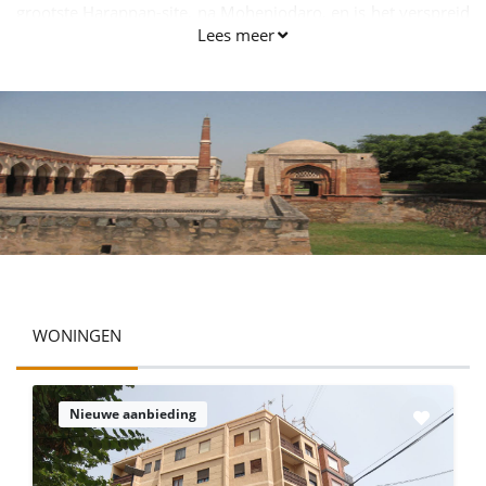
grootste Harappan-site, na Mohenjodaro, en is het verspreid
Lees meer
over een gebied van ongeveer 2180 hectare. De plaats dankt
zijn naam aan Firoz Shah Tughlaq onder zijn leiding en
noemde de stad in 1354 AD Hisar-e-Firoza. Hisar maakte
ook deel uit van de reis naar onafhankelijkheid en was
toeschouwer tijdens de Britse Raj. Hisar is een mix van het
historische India met het moderne stedelijke
ontwikkelingsgebied India.
WONINGEN
Nieuwe aanbieding