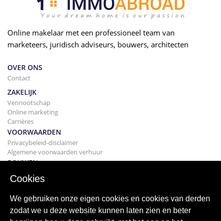
Online makelaar met een professioneel team van
marketeers, juridisch adviseurs, bouwers, architecten
OVER ONS
Contact
ZAKELIJK
Vennootschap
Online marketing
Carrières
VOORWAARDEN
Privacybeleid-disclaimer
Algemene voorwaarden verhuur
BOUWEN
Projecten
Cookies
KOPEN
Uw huis kopen
We gebruiken onze eigen cookies en cookies van derden
Verkopen
zodat we u deze website kunnen laten zien en beter
Hypotheek