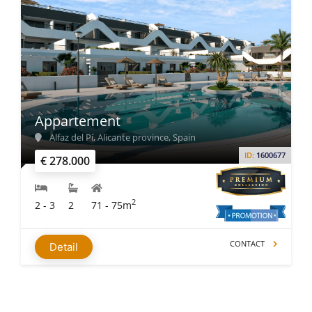
Appartement
Alfaz del Pí, Alicante province, Spain
ID:
1600677
€ 278.000
2
2 - 3
2
71 - 75m
CONTACT
Detail