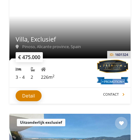
Villa, Exclusief
Pinoso, Alicante province, Spain
ID:
1601324
€ 475.000
2
3 - 4
2
226m
CONTACT
Detail
Uitzonderlijk exclusief