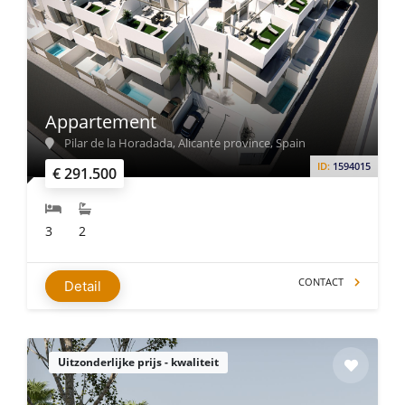
Appartement
Pilar de la Horadada, Alicante province, Spain
ID:
1594015
€ 291.500
3
2
CONTACT
Detail
Uitzonderlijke prijs - kwaliteit