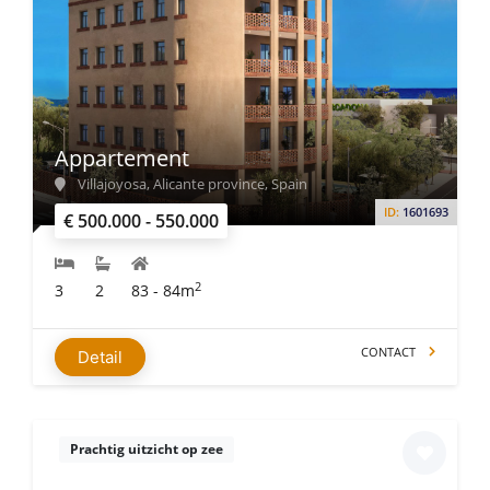
Appartement
Villajoyosa, Alicante province, Spain
ID:
1601693
€ 500.000 - 550.000
2
3
2
83 - 84m
CONTACT
Detail
Prachtig uitzicht op zee