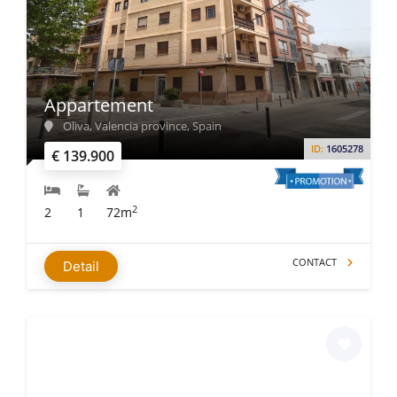
Appartement
Oliva, Valencia province, Spain
ID:
1605278
€ 139.900
2
2
1
72m
CONTACT
Detail