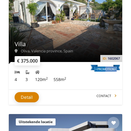
Villa
Oliva, Valencia province, Spain
ID:
1602067
€ 375.000
2
2
4
3
120m
558m
CONTACT
Detail
Uitstekende locatie