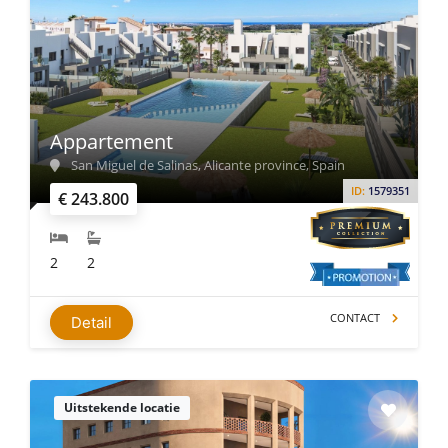
Appartement
San Miguel de Salinas, Alicante province, Spain
ID:
1579351
€ 243.800
2
2
CONTACT
Detail
Uitstekende locatie