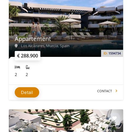
Appartement
Los Alcázares, Murcia, Spain
ID:
1594734
€ 288.900
2
2
CONTACT
Detail