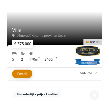
Villa
Almoradí, Alicante province, Spain
ID:
1604181
€ 375.000
2
2
5
2
170m
2400m
CONTACT
Detail
Uitzonderlijke prijs - kwaliteit