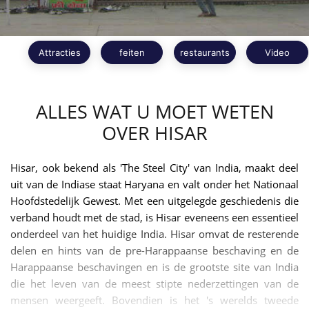
Attracties
feiten
restaurants
Video
ALLES WAT U MOET WETEN
OVER HISAR
Hisar, ook bekend als 'The Steel City' van India, maakt deel
uit van de Indiase staat Haryana en valt onder het Nationaal
Hoofdstedelijk Gewest. Met een uitgelegde geschiedenis die
verband houdt met de stad, is Hisar eveneens een essentieel
onderdeel van het huidige India. Hisar omvat de resterende
delen en hints van de pre-Harappaanse beschaving en de
Harappaanse beschavingen en is de grootste site van India
die het leven van de meest stipte nederzettingen van de
mensen weergeeft. Bovendien is het 's werelds tweede