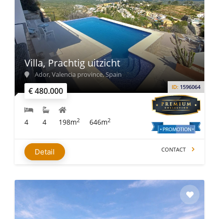
Villa, Prachtig uitzicht
Ador, Valencia province, Spain
ID:
1596064
€ 480.000
2
2
4
4
198m
646m
CONTACT
Detail