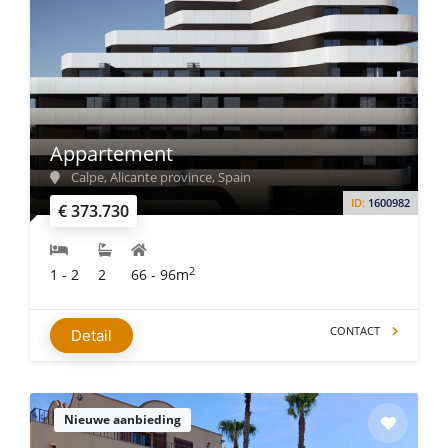
Appartement
Calpe, Alicante province, Spain
ID:
1600982
€ 373.730
2
1 - 2
2
66 - 96m
CONTACT
Detail
Nieuwe aanbieding