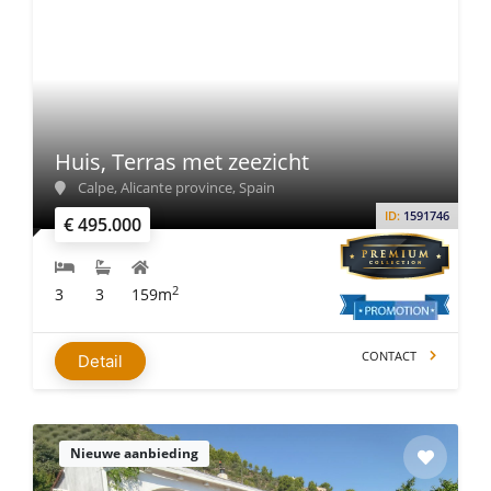
Huis, Terras met zeezicht
Calpe, Alicante province, Spain
ID:
1591746
€ 495.000
2
3
3
159m
CONTACT
Detail
Nieuwe aanbieding