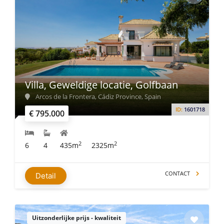
Villa, Geweldige locatie, Golfbaan
Arcos de la Frontera, Cádiz Province, Spain
ID:
1601718
€ 795.000
2
2
6
4
435m
2325m
CONTACT
Detail
Uitzonderlijke prijs - kwaliteit