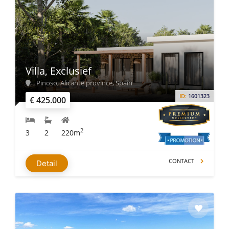
Villa, Exclusief
Pinoso, Alicante province, Spain
ID:
1601323
€ 425.000
2
3
2
220m
CONTACT
Detail