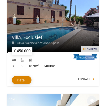
Villa, Exclusief
Oliva, Valencia province, Spain
ID:
1600897
€ 450.000
2
2
3
3
187m
2400m
CONTACT
Detail