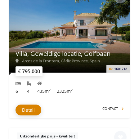
Villa, Geweldige locatie, Golfbaan
Arcos de la Frontera, Cádiz Province, Spain
ID:
1601718
€ 795.000
2
2
6
4
435m
2325m
CONTACT
Detail
Uitzonderlijke prijs - kwaliteit