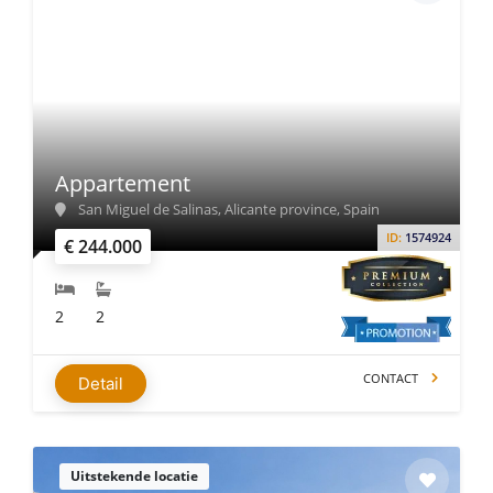
Appartement
San Miguel de Salinas, Alicante province, Spain
ID:
1574924
€ 244.000
2
2
CONTACT
Detail
Uitstekende locatie