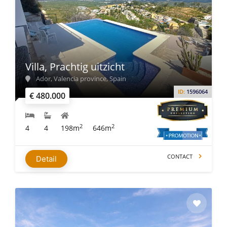
Villa, Prachtig uitzicht
Ador, Valencia province, Spain
ID:
1596064
€ 480.000
2
2
4
4
198m
646m
CONTACT
Detail