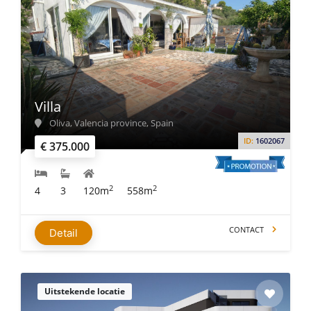
Villa
Oliva, Valencia province, Spain
ID:
1602067
€ 375.000
2
2
4
3
120m
558m
CONTACT
Detail
Uitstekende locatie