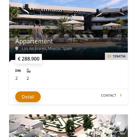
Appartement
Los Alcázares, Murcia, Spain
ID:
1594734
€ 288.900
2
2
CONTACT
Detail