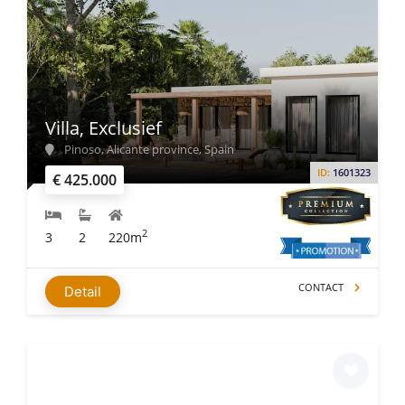
Villa, Exclusief
Pinoso, Alicante province, Spain
ID:
1601323
€ 425.000
2
3
2
220m
CONTACT
Detail