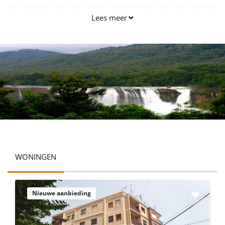
de controle van de Chera administratie van de Sangam
Lees meer
periode en later onder het Koninkrijk Cochin en
onvermijdelijk de British.The klimaat van Thrissur blijft
aangenaam het hele jaar door met de stad ontvangende
regens tussen mei en oktober.
WONINGEN
Nieuwe aanbieding