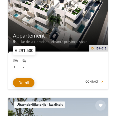
Appartement
Pilar de la Horadada, Alicante province, Spain
ID:
1594015
€ 291.500
3
2
CONTACT
Detail
Uitzonderlijke prijs - kwaliteit