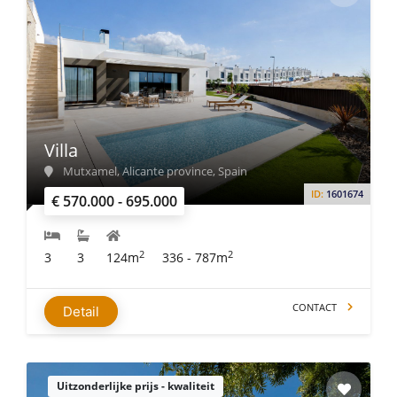
Villa
Mutxamel, Alicante province, Spain
ID:
1601674
€ 570.000 - 695.000
2
2
3
3
124m
336 - 787m
CONTACT
Detail
Uitzonderlijke prijs - kwaliteit