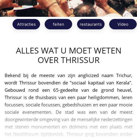
Attracties
feiten
restaurants
Video
ALLES WAT U MOET WETEN
OVER THRISSUR
Bekend bij de meeste van zijn anglicized naam Trichur,
wordt Thrissur bovendien de "sociaal kapitaal van Kerala".
Gebouwd rond een 65-gedeelte van de grond heuvel,
Thrissur is de thuisbasis van een paar heiligdommen, leren
focussen, sociale focussen, gebedshuizen en een paar mooie
sociale evenementen. De stad was een van de meest
doorgewinterde omgeving van de menselijke nederzettingen
met stenen monumenten en dolmens met een plaats met
het Neolithicum tijdsbestek. Thrissur ging bovendien onder