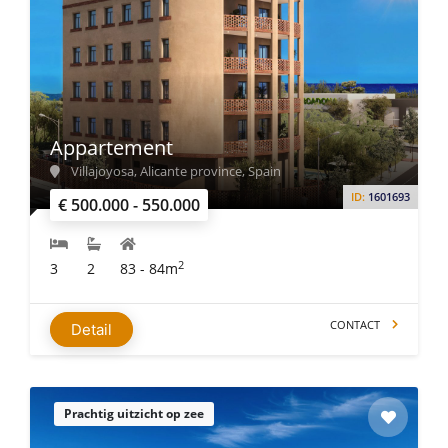
Appartement
Villajoyosa, Alicante province, Spain
ID:
1601693
€ 500.000 - 550.000
2
3
2
83 - 84m
CONTACT
Detail
Prachtig uitzicht op zee