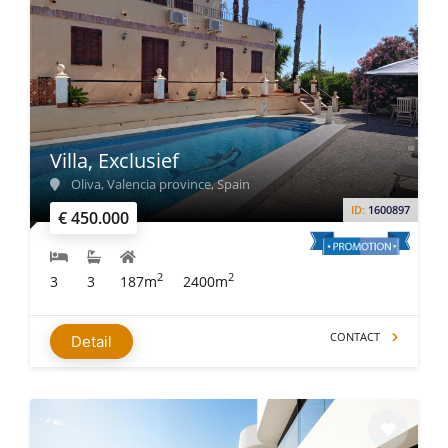
Villa, Exclusief
Oliva, Valencia province, Spain
ID:
1600897
€ 450.000
2
2
3
3
187m
2400m
CONTACT
Detail