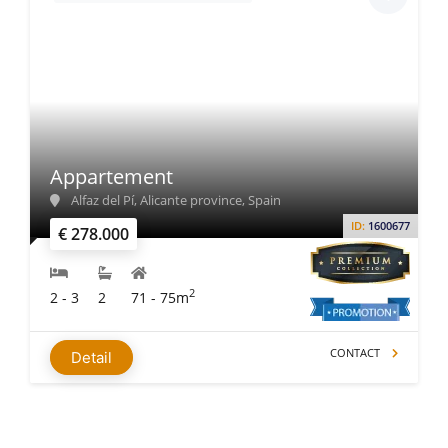
Appartement
Alfaz del Pí, Alicante province, Spain
ID:
1600677
€ 278.000
2
2 - 3
2
71 - 75m
CONTACT
Detail