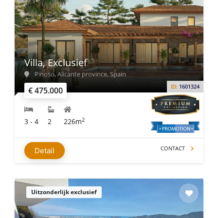
Villa, Exclusief
Pinoso, Alicante province, Spain
ID:
1601324
€ 475.000
2
3 - 4
2
226m
CONTACT
Detail
Uitzonderlijk exclusief