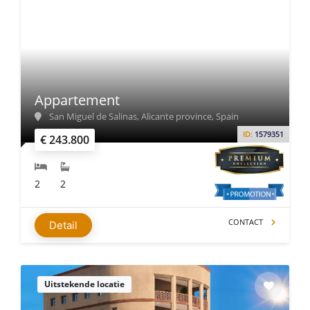
Appartement
San Miguel de Salinas, Alicante province, Spain
ID:
1579351
€ 243.800
2
2
CONTACT
Detail
Uitstekende locatie