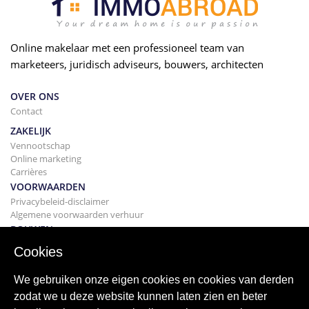
Online makelaar met een professioneel team van
marketeers, juridisch adviseurs, bouwers, architecten
OVER ONS
Contact
ZAKELIJK
Vennootschap
Online marketing
Carrières
VOORWAARDEN
Privacybeleid-disclaimer
Algemene voorwaarden verhuur
BOUWEN
Projecten
Cookies
KOPEN
Uw huis kopen
We gebruiken onze eigen cookies en cookies van derden
Verkopen
zodat we u deze website kunnen laten zien en beter
Hypotheek