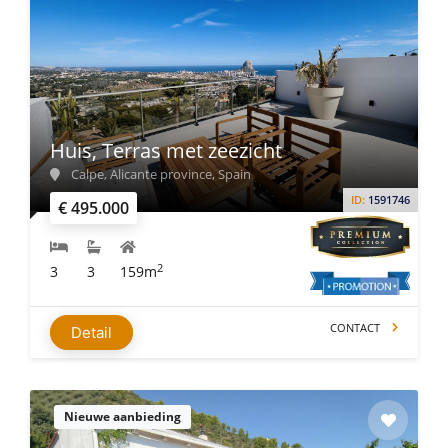
Huis, Terras met zeezicht
Calpe, Alicante province, Spain
ID:
1591746
€ 495.000
2
3
3
159m
CONTACT
Detail
Nieuwe aanbieding