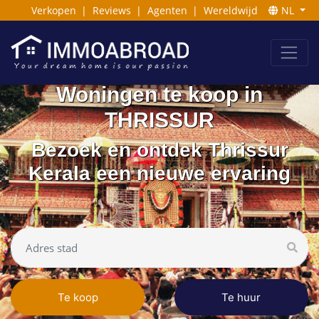
Verkopen
|
Reviews
|
Agenten
|
Wereldwijd
NL
Woningen te koop in
THRISSUR
Bezoek en ontdek Thrissur
Kerala een nieuwe ervaring
Te koop
Te huur