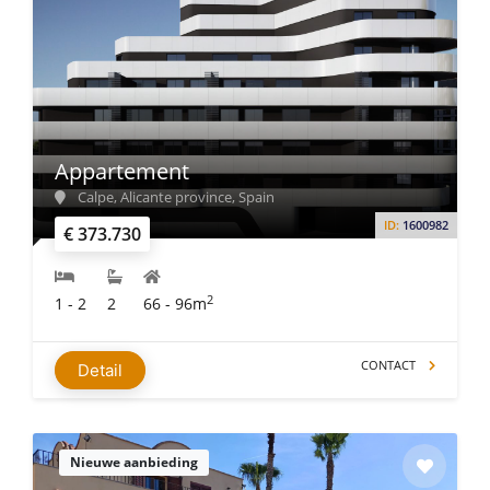
Appartement
Calpe, Alicante province, Spain
ID:
1600982
€ 373.730
2
1 - 2
2
66 - 96m
CONTACT
Detail
Nieuwe aanbieding