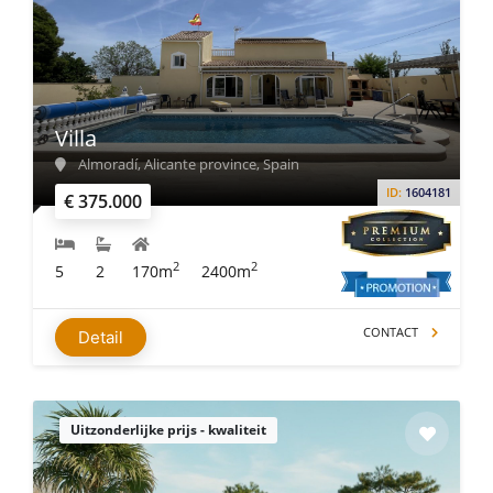
Villa
Almoradí, Alicante province, Spain
ID:
1604181
€ 375.000
2
2
5
2
170m
2400m
CONTACT
Detail
Uitzonderlijke prijs - kwaliteit