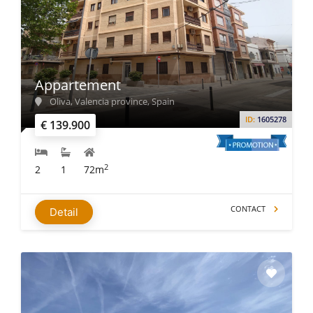
Appartement
Oliva, Valencia province, Spain
ID:
1605278
€ 139.900
2
2
1
72m
CONTACT
Detail